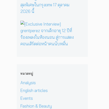
มื่
นึ่
ม
ต
คั
อ
ง
ด
อ
ม
ค
บ
า
ร์
แ
รู
ท
ร์
พี
บ็
วิ
ส
[
ก
ซ
ก
ท
น
E
สู่
ใ
เ
ย
ท
x
ซี
น
อ
า
น
c
รี
H
เ
ศ
า
l
ส์
e
ชี
า
บ
u
สื
r
ย
ส
น
s
บ
P
!
ต
เ
i
ส
r
ป
ร์
ว
v
ว
i
ร
แ
ที
e
น
v
ะ
ล
หมวดหมู่
D
I
เ
a
ก
ะ
O
n
มื
t
า
Analysis
มิ
M
t
อ
e
ศ
ต
i
e
English articles
ง
H
เ
ร
&
r
ช
e
อ
แ
Events
J
v
า
l
เ
ท้
D
i
Fashion & Beauty
ย
l
ชี
ต่