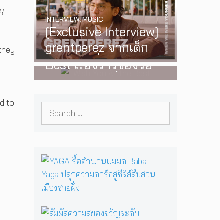
พร้อมโชว์สุดพิเศษใน
ly
INTERVIEW
,
MUSIC
กรุงเทพ 17 ตุลาคม
[Exclusive Interview]
2026 นี้
WATCH
,
LGBTQIAN+
grentperez จากเด็ก
I Wish You All the
 they
อายุ 12 ปีที่ร้องเพลงใน
Best เรื่องราวของวัย
ห้องนอน สู่การแสดง
รุ่นนอนไบนารี่ กับ
คอนเสิร์ตต่อหน้าคนนับ
ครอบครัวที่เขาเลือกได้
ed to
หมื่น
Search
เอง ผลงานการกำกับ
for:
ภาพยนตร์เรื่องแรกของ
Tommy Dorfman
Y
A
G
A
รื้
อ
สั