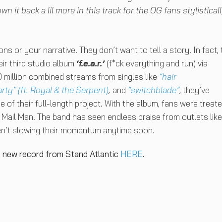
t back a lil more in this track for the OG fans stylistical
s or your narrative. They don’t want to tell a story. In fact,
eir third studio album
‘f.e.a.r.’
(f*ck everything and run) via
 million combined streams from singles like
“hair
arty” (ft. Royal & the Serpent)
,
and
“switchblade”
, they’ve
 of their full-length project. With the album, fans were treat
Mail Man. The band has seen endless praise from outlets like
en’t slowing their momentum anytime soon.
 new record from Stand Atlantic
HERE
.