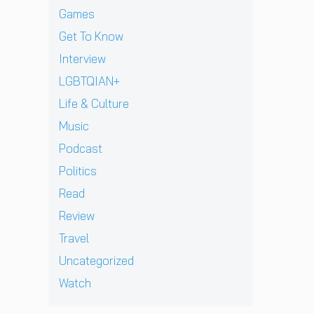
B
e
ฝั่
ก
ย
า
Games
E
w
ง
า
ทั
ง
C
]
Get To Know
ร
ว
ด
K
g
ก
ร์
า
Interview
เ
r
ลั
ปี
ว
ต
e
LGBTQIAN+
บ
2
คื
รี
n
ม
0
อ
Life & Culture
ย
t
า
2
ค
ม
p
อ
Music
6
ว
ก
e
ย่
ต้
า
Podcast
ลั
r
า
อ
ม
บ
e
ง
น
Politics
ห
ม
z
ยิ่
รั
วั
Read
า
จ
ง
บ
ง
พ
า
ใ
E
Review
สุ
บ
ก
ห
P
ด
Travel
แ
เ
ญ่
ใ
ท้
ฟ
ด็
ข
ห
Uncategorized
า
น
ก
อ
ม่
ย
Watch
เ
อ
ง
‘
ก่
พ
า
N
O
อ
ล
ยุ