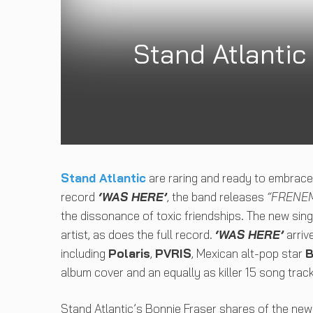
Stand Atlantic
Stand Atlantic
are raring and ready to embrace 
record
‘WAS HERE’
, the band releases
“FRENE
the dissonance of toxic friendships. The new sin
artist, as does the full record.
‘WAS HERE’
arriv
including
Polaris
,
PVRIS
, Mexican alt-pop star
B
album cover and an equally as killer 15 song trackl
Stand Atlantic’s Bonnie Fraser shares of the new 