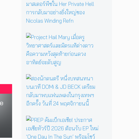
ตำ
ม
น
ผั
า
ส
น
ค
แ
ว
ม่
า
P
ม
ม
r
ด
ส
o
B
ย
j
a
อ
e
b
ง
c
a
ข
t
ส
Y
วั
H
อ
a
ญ
a
ง
g
ร
i
นั
a
ะ
l
he
ก
ป
ดั
M
ด
ลุ
บ
a
น
ก
ม
P
r
ต
ค
า
R
y
รี
ว
ส
E
เ
ห
า
เ
P