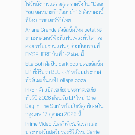
ฤ
า
โชว์พลังการแสดงสุดตราตรึง ใน “Dear
ด
ศ
ร
You จดหมายรักถึงอาม่า” 6 สิงหาคมนี้
พิ
จิ
แ
เ
ที่โรงภาพยนตร์ทั่วไทย
ก
ส
ศ
า
ด
Ariana Grande ส่งอัลบั้มใหม่ petal ผล
ษ
ย
ง
ใ
งานมาสเตอร์พีซที่แฟนเพลงทั่วโลกรอ
น
ค
น
คอย พร้อมชวนแฟนๆ ร่วมกิจกรรมที่
นี้
อ
ก
EMSPHERE วันที่ 1-2 ส.ค. นี้
น
รุ
เ
ง
Ella Boh ศิลปิน dark pop ปล่อยอัลบั้ม
สิ
เ
EP ที่มีชื่อว่า BLURRY พร้อมประกาศ
ร์
ท
ต
ทัวร์และขึ้นเวที Lollapalooza
พ
ต่
1
PREP คัมแบ็กเอเชีย! ประกาศเอเชีย
อ
7
ทัวร์ปี 2026 ต้อนรับ EP ใหม่ ‘One
ห
ตุ
น้
Day In The Sun’ พร้อมโชว์สุดพิเศษใน
ล
า
า
กรุงเทพ 17 ตุลาคม 2026 นี้
ค
ค
Prime Video เปิดตัวทีเซอร์แรก และ
น
ม
นั
ประกาศวันสตรีมของซีรีส์ใหม่ Carrie
2