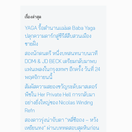
i
n
น
ง
1
c
e
ด
ใ
2
o
D
ว
เรื่องล่าสุด
น
ปี
l
a
ง
ก
ที่
a
y
YAGA รื้อตำนานแม่มด Baba Yaga
อ
รุ
ร้
s
I
า
ปลุกความดาร์กสู่ซีรีส์สืบสวนเมือง
ง
อ
W
n
ทิ
เ
ง
ชายฝั่ง
i
T
ต
ท
เ
n
h
ย์
สองนักดนตรี หนึ่งบทสนทนาบนเวที
พ
พ
d
e
จ
DOMi & JD BECK เตรียมกลับมาพบ
ฯ
ล
i
S
ะ
อี
ง
แฟนเพลงในกรุงเทพฯ อีกครั้ง วันที่ 24
n
u
ดั
ก
ใ
g
n
พฤศจิกายนนี้
บ
ค
น
R
’
สู
รั้
ห้
สัมผัสความสยองขวัญระดับมาสเตอร์
e
พ
ญ
ง
อ
f
ร้
พีซใน Her Private Hell การกลับมา
วั
ง
n
อ
อย่างยิ่งใหญ่ของ Nicolas Winding
น
น
ม
Refn
ที่
อ
โ
2
น
ช
สองดาวรุ่งน่าจับตา “หลี่ซือถง – หวัง
4
สู่
ว์
เหยียนทง” ผ่านบททดสอบสุดหินก่อน
พ
ก
สุ