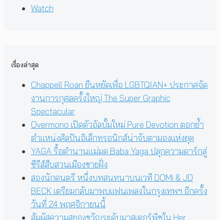
Watch
เรื่องล่าสุด
Chappell Roan ยืนหยัดเพื่อ LGBTQIAN+ ประกาศจัด
งานการกุศลครั้งใหญ่ The Super Graphic
Spectacular
Overmono เปิดตัวอัลบั้มใหม่ Pure Devotion ตอกย้ำ
ตำแหน่งศิลปินอิเล็กทรอนิกส์น่าจับตามองแห่งยุค
YAGA รื้อตำนานแม่มด Baba Yaga ปลุกความดาร์กสู่
ซีรีส์สืบสวนเมืองชายฝั่ง
สองนักดนตรี หนึ่งบทสนทนาบนเวที DOMi & JD
BECK เตรียมกลับมาพบแฟนเพลงในกรุงเทพฯ อีกครั้ง
วันที่ 24 พฤศจิกายนนี้
สัมผัสความสยองขวัญระดับมาสเตอร์พีซใน Her