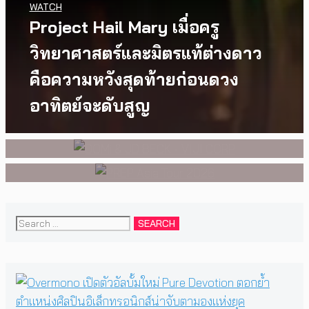
WATCH
Project Hail Mary เมื่อครู
MUSIC
,
EVENTS
MUSIC
,
EVENTS
PREP คัมแบ็กเอเชีย! ประกาศ
สองนักดนตรี หนึ่งบทสนทนาบน
วิทยาศาสตร์และมิตรแท้ต่างดาว
เอเชียทัวร์ปี 2026 ต้อนรับ EP ใหม่
เวที DOMi & JD BECK เตรียมกลับ
คือความหวังสุดท้ายก่อนดวง
‘One Day In The Sun’ พร้อมโชว์
มาพบแฟนเพลงในกรุงเทพฯ อีก
อาทิตย์จะดับสูญ
สุดพิเศษในกรุงเทพ 17 ตุลาคม
ครั้ง วันที่ 24 พฤศจิกายนนี้
2026 นี้
Search
for: