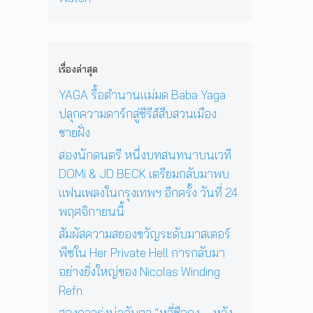
ง
‘
ก่
พ
า
N
O
อ
ล
ยุ
i
n
น
ง
1
c
e
ด
ใ
2
o
D
ว
เรื่องล่าสุด
น
ปี
l
a
ง
ก
ที่
a
y
YAGA รื้อตำนานแม่มด Baba Yaga
อ
รุ
ร้
s
I
า
ปลุกความดาร์กสู่ซีรีส์สืบสวนเมือง
ง
อ
W
n
ทิ
เ
ง
ชายฝั่ง
i
T
ต
ท
เ
n
h
ย์
สองนักดนตรี หนึ่งบทสนทนาบนเวที
พ
พ
d
e
จ
DOMi & JD BECK เตรียมกลับมาพบ
ฯ
ล
i
S
ะ
อี
ง
แฟนเพลงในกรุงเทพฯ อีกครั้ง วันที่ 24
n
u
ดั
ก
ใ
g
n
พฤศจิกายนนี้
บ
ค
น
R
’
สู
รั้
ห้
สัมผัสความสยองขวัญระดับมาสเตอร์
e
พ
ญ
ง
อ
f
ร้
พีซใน Her Private Hell การกลับมา
วั
ง
n
อ
อย่างยิ่งใหญ่ของ Nicolas Winding
น
น
ม
Refn
ที่
อ
โ
2
น
ช
สองดาวรุ่งน่าจับตา “หลี่ซือถง – หวัง