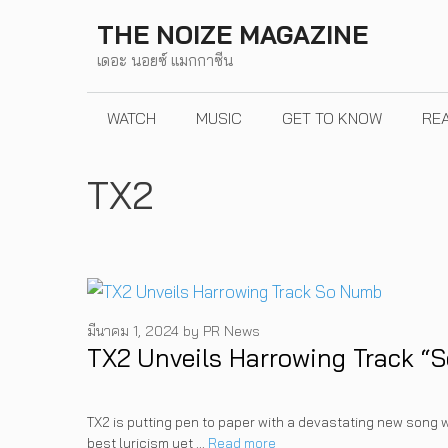
Skip
THE NOIZE MAGAZINE
to
เดอะ นอยซ์ แมกกาซีน
content
WATCH
MUSIC
GET TO KNOW
RE
TX2
มีนาคม 1, 2024
by
PR News
TX2 Unveils Harrowing Track “
TX2 is putting pen to paper with a devastating new song 
best lyricism yet …
Read more