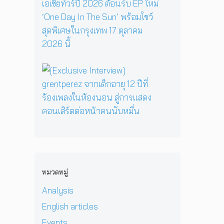
y
รี
ว
ส
E
เ
ห
า
เ
P
มื่
นึ่
ม
ต
คั
อ
ง
ด
อ
ม
ค
บ
า
ร์
แ
รู
ท
ร์
พี
บ็
วิ
ส
[
ก
ซ
ก
ท
น
E
สู่
ใ
เ
ย
ท
x
ซี
น
อ
า
น
c
รี
H
เ
ศ
า
l
ส์
e
ชี
า
บ
u
สื
r
ย
ส
น
s
บ
P
!
ต
เ
i
ส
r
ป
ร์
ว
v
ว
i
ร
แ
ที
e
น
v
ะ
ล
หมวดหมู่
D
I
เ
a
ก
ะ
O
n
มื
t
า
Analysis
มิ
M
t
อ
e
ศ
ต
i
e
English articles
ง
H
เ
ร
&
r
ช
e
อ
แ
Events