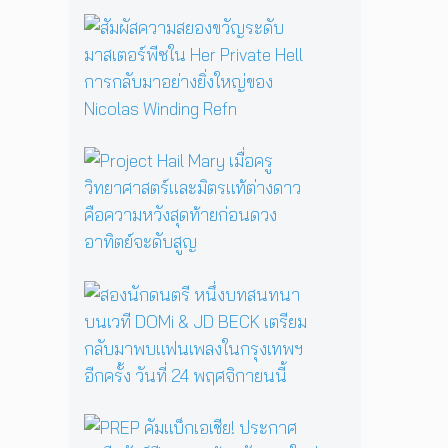
รื้
อ
สั
ตำ
ม
น
ผั
า
ส
น
ค
แ
ว
ม่
า
P
ม
ม
r
ด
ส
o
B
ย
j
a
อ
e
b
ง
c
a
ข
t
ส
Y
วั
H
อ
a
ญ
a
ง
g
ร
i
นั
a
ะ
l
ก
ป
ดั
M
ด
ลุ
บ
a
น
ก
ม
P
r
ต
ค
า
R