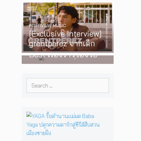
‘One Day In The Sun’
พร้อมโชว์สุดพิเศษใน
INTERVIEW
,
MUSIC
กรุงเทพ 17 ตุลาคม
[Exclusive Interview]
2026 นี้
WATCH
,
LGBTQIAN+
grentperez จากเด็ก
I Wish You All the
อายุ 12 ปีที่ร้องเพลงใน
Best เรื่องราวของวัย
ห้องนอน สู่การแสดง
รุ่นนอนไบนารี่ กับ
คอนเสิร์ตต่อหน้าคนนับ
ครอบครัวที่เขาเลือกได้
หมื่น
Search
เอง ผลงานการกำกับ
for:
ภาพยนตร์เรื่องแรกของ
Tommy Dorfman
Y
A
G
A