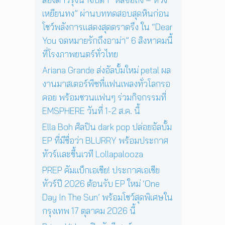
4
สู่
ว์
เหยียนทง” ผ่านบททดสอบสุดหินก่อน
พ
ก
สุ
ฤ
า
โชว์พลังการแสดงสุดตราตรึง ใน “Dear
ด
ศ
ร
You จดหมายรักถึงอาม่า” 6 สิงหาคมนี้
พิ
จิ
แ
เ
ที่โรงภาพยนตร์ทั่วไทย
ก
ส
ศ
า
ด
Ariana Grande ส่งอัลบั้มใหม่ petal ผล
ษ
ย
ง
ใ
งานมาสเตอร์พีซที่แฟนเพลงทั่วโลกรอ
น
ค
น
คอย พร้อมชวนแฟนๆ ร่วมกิจกรรมที่
นี้
อ
ก
EMSPHERE วันที่ 1-2 ส.ค. นี้
น
รุ
เ
ง
Ella Boh ศิลปิน dark pop ปล่อยอัลบั้ม
สิ
เ
EP ที่มีชื่อว่า BLURRY พร้อมประกาศ
ร์
ท
ต
ทัวร์และขึ้นเวที Lollapalooza
พ
ต่
1
PREP คัมแบ็กเอเชีย! ประกาศเอเชีย
อ
7
ทัวร์ปี 2026 ต้อนรับ EP ใหม่ ‘One
ห
ตุ
น้
Day In The Sun’ พร้อมโชว์สุดพิเศษใน
ล
า
า
กรุงเทพ 17 ตุลาคม 2026 นี้
ค
ค