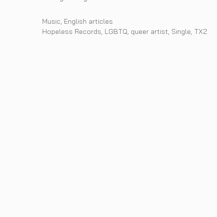
Categories
Music
,
English articles
Tags
Hopeless Records
,
LGBTQ
,
queer artist
,
Single
,
TX2