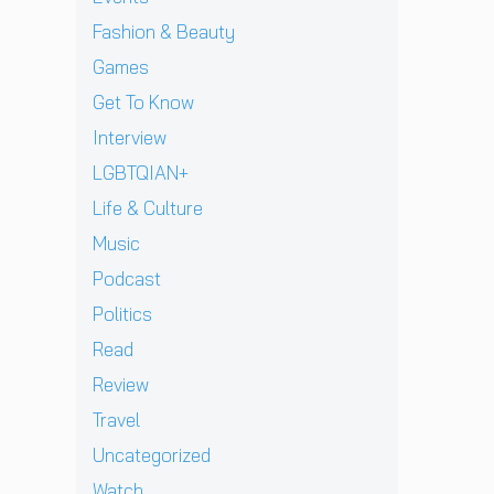
J
v
า
l
เ
ท้
D
i
Fashion & Beauty
ย
l
ชี
ต่
B
e
ฝั่
ก
ย
า
Games
E
w
ง
า
ทั
ง
C
]
Get To Know
ร
ว
ด
K
g
ก
ร์
า
Interview
เ
r
ลั
ปี
ว
ต
e
LGBTQIAN+
บ
2
คื
รี
n
ม
0
อ
Life & Culture
ย
t
า
2
ค
ม
p
อ
Music
6
ว
ก
e
ย่
ต้
า
Podcast
ลั
r
า
อ
ม
บ
e
ง
น
Politics
ห
ม
z
ยิ่
รั
วั
Read
า
จ
ง
บ
ง
พ
า
ใ
E
Review
สุ
บ
ก
ห
P
ด
Travel
แ
เ
ญ่
ใ
ท้
ฟ
ด็
ข
ห
Uncategorized
า
น
ก
อ
ม่
ย
Watch
เ
อ