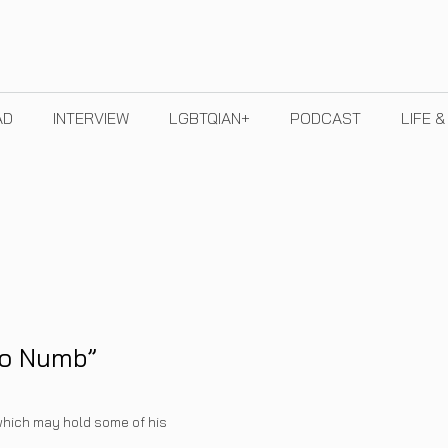
AD
INTERVIEW
LGBTQIAN+
PODCAST
LIFE 
So Numb”
which may hold some of his