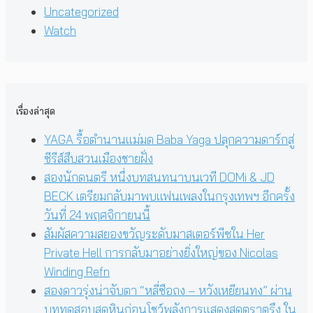
Uncategorized
Watch
เรื่องล่าสุด
YAGA รื้อตำนานแม่มด Baba Yaga ปลุกความดาร์กสู่
ซีรีส์สืบสวนเมืองชายฝั่ง
สองนักดนตรี หนึ่งบทสนทนาบนเวที DOMi & JD
BECK เตรียมกลับมาพบแฟนเพลงในกรุงเทพฯ อีกครั้ง
วันที่ 24 พฤศจิกายนนี้
สัมผัสความสยองขวัญระดับมาสเตอร์พีซใน Her
Private Hell การกลับมาอย่างยิ่งใหญ่ของ Nicolas
Winding Refn
สองดาวรุ่งน่าจับตา “หลี่ซือถง – หวังเหยียนทง” ผ่าน
บททดสอบสุดหินก่อนโชว์พลังการแสดงสุดตราตรึง ใน