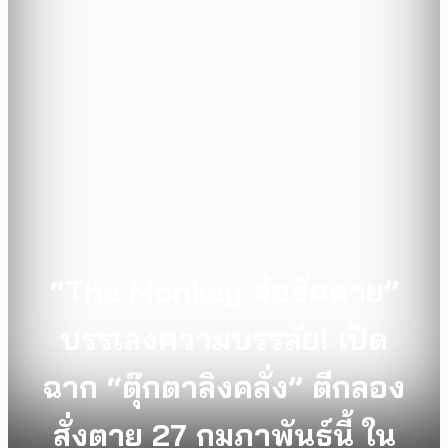
“The Monkey จ๋อจัดตาย”
บรรเลงความบรรลัย! เปิด
ฉาก “ตุ๊กตาลิงคลั่ง” ตีกลอง
สั่งตาย 27 กุมภาพันธ์นี้ ใน