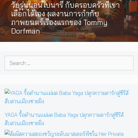
วัยรุ่นนอนไบนารี่ กับครอบครัวที่เขา
เลือกได้เอง ผลงานการกำกับ
ภาพยนตร์เรื่องแรกของ Tommy
Dorfman
Search
for:
YAGA รื้อตำนานแม่มด Baba Yaga ปลุกความดาร์กสู่ซีรีส์
สืบสวนเมืองชายฝั่ง