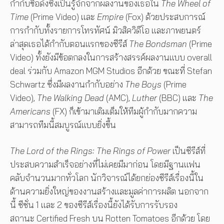
กำกับชื่อดังซึ่งเป็นรู้จักจากผลงานของเธอใน
The Wheel of
Time
(Prime Video) และ
Empire
(Fox) ด้วยประสบการณ์
การกำกับทั้งรายการโทรทัศน์ มิวสิควิดีโอ และภาพยนตร์
ล่าสุดเธอได้กำกับตอนแรกของซีรีส์
The Bondsman
(Prime
Video) ทั้งยังมีข้อตกลงในการสร้างสรรค์ผลงานแบบ overall
deal ร่วมกับ Amazon MGM Studios อีกด้วย ขณะที่ Stefan
Schwartz ซึ่งมีผลงานกำกับอย่าง
The Boys
(Prime
Video),
The Walking Dead
(AMC),
Luther
(BBC) และ
The
Americans
(FX) ก็เข้ามาเติมเต็มให้ทีมผู้กำกับมากความ
สามารถทีมนี้สมบูรณ์แบบยิ่งขึ้น
The Lord of the Rings: The Rings of Power
เป็นซีรีส์ที่
ประสบความสำเร็จอย่างที่ไม่เคยมีมาก่อน โดยมีฐานแฟน
คลับจำนวนมากทั่วโลก นักวิจารณ์ได้ยกย่องซีรีส์เรื่องนี้ใน
ด้านความยิ่งใหญ่ของงานสร้างและมูลค่าการผลิต นอกจาก
นี้ ซีซั่น 1 และ 2 ของซีรีส์เรื่องนี้ยังได้รับการรับรอง
สถานะ Certified Fresh บน Rotten Tomatoes อีกด้วย โดย