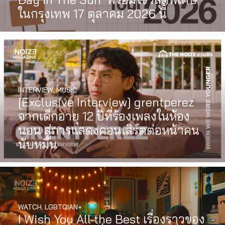
ในกรุงเทพ 17 ตุลาคม 2026 นี้
INTERVIEW
,
MUSIC
[Exclusive Interview] grentperez
จากเด็กอายุ 12 ปีที่ร้องเพลงในห้อง
นอน สู่การแสดงคอนเสิร์ตต่อหน้าคน
นับหมื่น
WATCH
,
LGBTQIAN+
I Wish You All the Best เรื่องราวของ