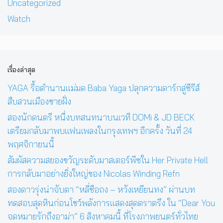
Uncategorized
Watch
เรื่องล่าสุด
YAGA รื้อตำนานแม่มด Baba Yaga ปลุกความดาร์กสู่ซีรีส์
สืบสวนเมืองชายฝั่ง
สองนักดนตรี หนึ่งบทสนทนาบนเวที DOMi & JD BECK
เตรียมกลับมาพบแฟนเพลงในกรุงเทพฯ อีกครั้ง วันที่ 24
พฤศจิกายนนี้
สัมผัสความสยองขวัญระดับมาสเตอร์พีซใน Her Private Hell
การกลับมาอย่างยิ่งใหญ่ของ Nicolas Winding Refn
สองดาวรุ่งน่าจับตา “หลี่ซือถง – หวังเหยียนทง” ผ่านบท
ทดสอบสุดหินก่อนโชว์พลังการแสดงสุดตราตรึง ใน “Dear You
จดหมายรักถึงอาม่า” 6 สิงหาคมนี้ ที่โรงภาพยนตร์ทั่วไทย