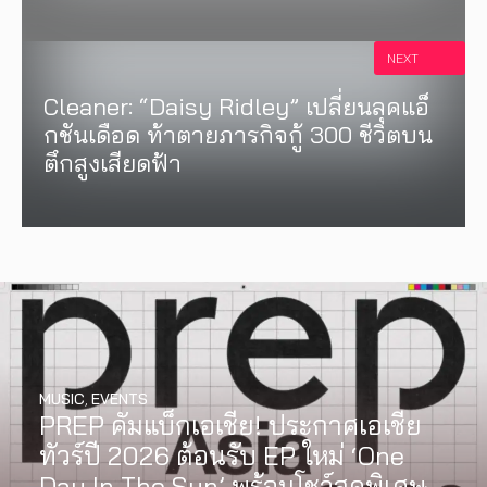
NEXT
Cleaner: “Daisy Ridley” เปลี่ยนลุคแอ็
กชันเดือด ท้าตายภารกิจกู้ 300 ชีวิตบน
ตึกสูงเสียดฟ้า
MUSIC
,
EVENTS
PREP คัมแบ็กเอเชีย! ประกาศเอเชีย
ทัวร์ปี 2026 ต้อนรับ EP ใหม่ ‘One
Day In The Sun’ พร้อมโชว์สุดพิเศษ