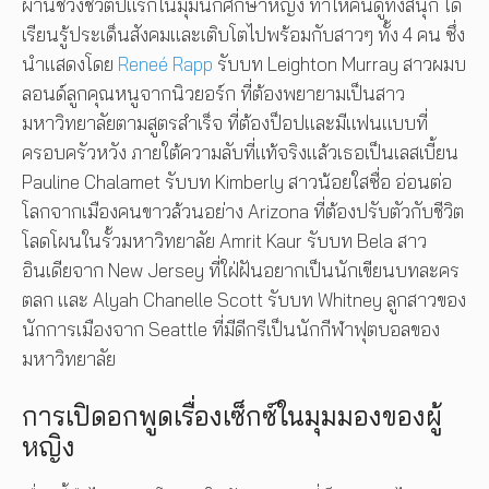
ผ่านช่วงชีวิตปีแรกในมุมนักศึกษาหญิง ทำให้คนดูทั้งสนุก ได้
เรียนรู้ประเด็นสังคมและเติบโตไปพร้อมกับสาวๆ ทั้ง 4 คน ซึ่ง
นำแสดงโดย
Reneé Rapp
รับบท Leighton Murray สาวผมบ
ลอนด์ลูกคุณหนูจากนิวยอร์ก ที่ต้องพยายามเป็นสาว
มหาวิทยาลัยตามสูตรสำเร็จ ที่ต้องป็อปและมีแฟนแบบที่
ครอบครัวหวัง ภายใต้ความลับที่แท้จริงแล้วเธอเป็นเลสเบี้ยน
Pauline Chalamet รับบท Kimberly สาวน้อยใสซื่อ อ่อนต่อ
โลกจากเมืองคนขาวล้วนอย่าง Arizona ที่ต้องปรับตัวกับชีวิต
โลดโผนในรั้วมหาวิทยาลัย Amrit Kaur รับบท Bela สาว
อินเดียจาก New Jersey ที่ใฝ่ฝันอยากเป็นนักเขียนบทละคร
ตลก และ Alyah Chanelle Scott รับบท Whitney ลูกสาวของ
นักการเมืองจาก Seattle ที่มีดีกรีเป็นนักกีฬาฟุตบอลของ
มหาวิทยาลัย
การเปิดอกพูดเรื่องเซ็กซ์ในมุมมองของผู้
หญิง