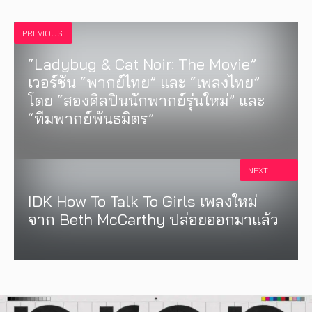
PREVIOUS
“Ladybug & Cat Noir: The Movie”
เวอร์ชัน “พากย์ไทย” และ “เพลงไทย”
โดย “สองศิลปินนักพากย์รุ่นใหม่” และ
“ทีมพากย์พันธมิตร”
NEXT
IDK How To Talk To Girls เพลงใหม่
จาก Beth McCarthy ปล่อยออกมาแล้ว