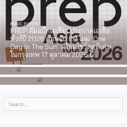
MUSIC
,
EVENTS
PREP คัมแบ็กเอเชีย! ประกาศเอเชีย
INTERVIEW
,
MUSIC
WATCH
,
LGBTQIAN+
ทัวร์ปี 2026 ต้อนรับ EP ใหม่ ‘One
[Exclusive Interview] grentperez
I Wish You All the Best เรื่องราวของ
Day In The Sun’ พร้อมโชว์สุดพิเศษ
จากเด็กอายุ 12 ปีที่ร้องเพลงในห้อง
วัยรุ่นนอนไบนารี่ กับครอบครัวที่เขา
ในกรุงเทพ 17 ตุลาคม 2026 นี้
นอน สู่การแสดงคอนเสิร์ตต่อหน้าคน
เลือกได้เอง ผลงานการกำกับ
นับหมื่น
ภาพยนตร์เรื่องแรกของ Tommy
Dorfman
Search
for: