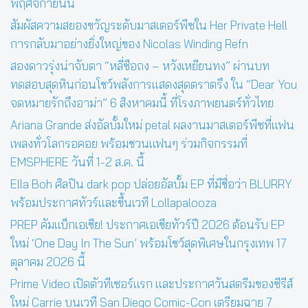
พฤศจิกายนนี้
สัมผัสความสยองขวัญระดับมาสเตอร์พีซใน Her Private Hell
การกลับมาอย่างยิ่งใหญ่ของ Nicolas Winding Refn
สองดาวรุ่งน่าจับตา “หลี่ซือถง – หวังเหยียนทง” ผ่านบท
ทดสอบสุดหินก่อนโชว์พลังการแสดงสุดตราตรึง ใน “Dear You
จดหมายรักถึงอาม่า” 6 สิงหาคมนี้ ที่โรงภาพยนตร์ทั่วไทย
Ariana Grande ส่งอัลบั้มใหม่ petal ผลงานมาสเตอร์พีซที่แฟน
เพลงทั่วโลกรอคอย พร้อมชวนแฟนๆ ร่วมกิจกรรมที่
EMSPHERE วันที่ 1-2 ส.ค. นี้
Ella Boh ศิลปิน dark pop ปล่อยอัลบั้ม EP ที่มีชื่อว่า BLURRY
พร้อมประกาศทัวร์และขึ้นเวที Lollapalooza
PREP คัมแบ็กเอเชีย! ประกาศเอเชียทัวร์ปี 2026 ต้อนรับ EP
ใหม่ ‘One Day In The Sun’ พร้อมโชว์สุดพิเศษในกรุงเทพ 17
ตุลาคม 2026 นี้
Prime Video เปิดตัวทีเซอร์แรก และประกาศวันสตรีมของซีรีส์
ใหม่ Carrie บนเวที San Diego Comic-Con เตรียมฉาย 7