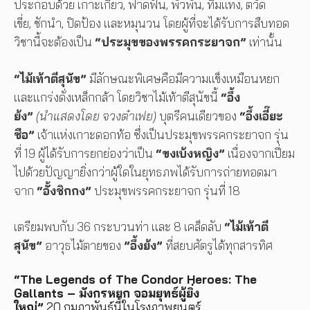
ประกอบด้วย เกาะเกี่ยว, ฟาดฟัน, พัวพัน, ทิ่มแทง, ตวัด
เขี่ย, ชักนำ, ปิดป้อง และหมุนวน โดยผู้ที่จะได้รับการสืบทอด
วิชานี้จะต้องเป็น
“ประมุขของพรรคกระยาจก”
เท่านั้น
“ไม้เท้าตีสุนัข”
มีลักษณะพิเศษคือมีความแข็งเหมือนหยก
และแกร่งดั่งเหล็กกล้า โดยวิชาไม้เท้าตีสุนัขนี้
“อึ้ง
ย้ง”
(นำแสดงโดย จวงต๋าเฟย)
บุตรีคนเดียวของ
“อึ้งเอี๊ยะ
ซือ”
เจ้าแห่งเกาะดอกท้อ ซึ่งเป็นประมุขพรรคกระยาจก รุ่น
ที่ 19 ผู้ได้รับการยกย่องว่าเป็น
“ขงเบ้งหญิง”
เนื่องจากเปี่ยม
ไปด้วยปัญญายิ่งกว่าผู้ใดในยุทธภพได้รับการถ่ายทอดมา
จาก
“อั้งชิกกง”
ประมุขพรรคกระยาจก รุ่นที่ 18
เตรียมพบกับ 36 กระบวนท่า และ 8 เคล็ดลับ
“ไม้เท้าตี
สุนัข”
อาวุธไม้ตายของ
”อึ้งย้ง”
ที่สยบศัตรูได้ทุกสารทิศ
“
The
Legends of The Condor Heroes: The
Gallants – มังกรหยก จอมยุทธ์ผู้ยิ่ง
ใหญ่”
20 กุมภาพันธ์นี้ในโรงภาพยนตร์