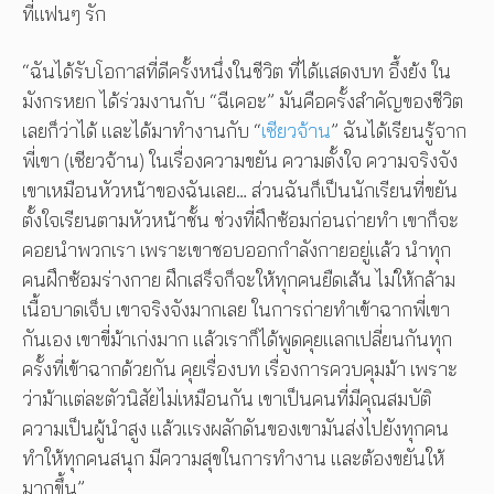
ที่แฟนๆ รัก
“ฉันได้รับโอกาสที่ดีครั้งหนึ่งในชีวิต ที่ได้แสดงบท อึ้งย้ง ใน
มังกรหยก ได้ร่วมงานกับ “ฉีเคอะ” มันคือครั้งสำคัญของชีวิต
เลยก็ว่าได้ และได้มาทำงานกับ “
เซียวจ้าน
” ฉันได้เรียนรู้จาก
พี่เขา (เซียวจ้าน) ในเรื่องความขยัน ความตั้งใจ ความจริงจัง
เขาเหมือนหัวหน้าของฉันเลย… ส่วนฉันก็เป็นนักเรียนที่ขยัน
ตั้งใจเรียนตามหัวหน้าชั้น ช่วงที่ฝึกซ้อมก่อนถ่ายทำ เขาก็จะ
คอยนำพวกเรา เพราะเขาชอบออกกำลังกายอยู่แล้ว นำทุก
คนฝึกซ้อมร่างกาย ฝึกเสร็จก็จะให้ทุกคนยืดเส้น ไม่ให้กล้าม
เนื้อบาดเจ็บ เขาจริงจังมากเลย ในการถ่ายทำเข้าฉากพี่เขา
กันเอง เขาขี่ม้าเก่งมาก แล้วเราก็ได้พูดคุยแลกเปลี่ยนกันทุก
ครั้งที่เข้าฉากด้วยกัน คุยเรื่องบท เรื่องการควบคุมม้า เพราะ
ว่าม้าแต่ละตัวนิสัยไม่เหมือนกัน เขาเป็นคนที่มีคุณสมบัติ
ความเป็นผู้นำสูง แล้วแรงผลักดันของเขามันส่งไปยังทุกคน
ทำให้ทุกคนสนุก มีความสุขในการทำงาน และต้องขยันให้
มากขึ้น”