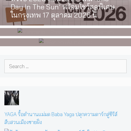
[Exclusive Interview] grentperez
I Wish You All the Best เรื่องราวของ
Day In The Sun’ พร้อมโชว์สุดพิเศษ
จากเด็กอายุ 12 ปีที่ร้องเพลงในห้อง
วัยรุ่นนอนไบนารี่ กับครอบครัวที่เขา
ในกรุงเทพ 17 ตุลาคม 2026 นี้
นอน สู่การแสดงคอนเสิร์ตต่อหน้าคน
เลือกได้เอง ผลงานการกำกับ
นับหมื่น
ภาพยนตร์เรื่องแรกของ Tommy
Dorfman
Search
for:
YAGA รื้อตำนานแม่มด Baba Yaga ปลุกความดาร์กสู่ซีรีส์
สืบสวนเมืองชายฝั่ง