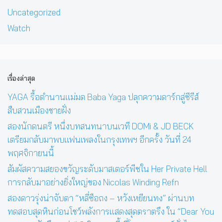
Uncategorized
Watch
เรื่องล่าสุด
YAGA รื้อตำนานแม่มด Baba Yaga ปลุกความดาร์กสู่ซีรีส์
สืบสวนเมืองชายฝั่ง
สองนักดนตรี หนึ่งบทสนทนาบนเวที DOMi & JD BECK
เตรียมกลับมาพบแฟนเพลงในกรุงเทพฯ อีกครั้ง วันที่ 24
พฤศจิกายนนี้
สัมผัสความสยองขวัญระดับมาสเตอร์พีซใน Her Private Hell
การกลับมาอย่างยิ่งใหญ่ของ Nicolas Winding Refn
สองดาวรุ่งน่าจับตา “หลี่ซือถง – หวังเหยียนทง” ผ่านบท
ทดสอบสุดหินก่อนโชว์พลังการแสดงสุดตราตรึง ใน “Dear You