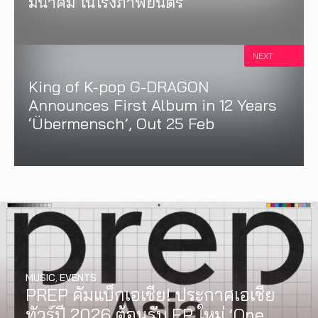
มีนาคม ในโรงภาพยนตร์
NEXT
King of K-pop G-DRAGON
Announces First Album in 12 Years
‘Übermensch’, Out 25 Feb
MUSIC
,
EVENTS
PREP คัมแบ็กเอเชีย! ประกาศเอเชีย
INTERVIEW
,
MUSIC
WATCH
,
LGBTQIAN+
ทัวร์ปี 2026 ต้อนรับ EP ใหม่ ‘One