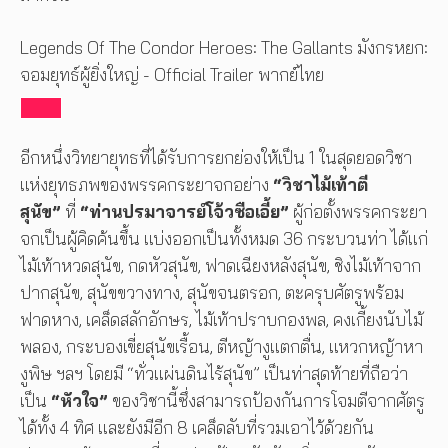
Legends Of The Condor Heroes: The Gallants มังกรหยก:
จอมยุทธ์ผู้ยิ่งใหญ่ - Official Trailer พากย์ไทย
อีกหนึ่งวิทยายุทธที่ได้รับการยกย่องให้เป็น 1 ในสุดยอดวิชา
แห่งยุทธภพของพรรคกระยาจกอย่าง
“วิชาไม้เท้าตี
สุนัข”
ที่
“ท่านปรมาจารย์โจ้วซือเอี้ย”
ผู้ก่อตั้งพรรคกระยา
จกเป็นผู้คิดค้นขึ้น แบ่งออกเป็นทั้งหมด 36 กระบวนท่า ได้แก่
ไม้เท้าหวดสุนัข, กดหัวสุนัข, ฟาดเฉียงหลังสุนัข, ชิงไม้เท้าจาก
ปากสุนัข, สุนัขขวางทาง, สุนัขจนตรอก, ตะครุบศัตรูพร้อม
ฟาดหาง, เคล็ดสลักอักษร, ไม้เท้าปราบกองพล, คงเกี้ยงนับไม้
พลอง, กระบองเขี่ยสุนัขเรื้อน, ตีหญ้างูแตกตื่น, แหวกหญ้าหา
งูพิษ ฯลฯ โดยมี “ทั่วแผ่นดินไร้สุนัข” เป็นท่าสุดท้ายที่ถือว่า
เป็น
“หัวใจ”
ของวิชานี้ซึ่งสามารถป้องกันการโจมตีจากศัตรู
ได้ทั้ง 4 ทิศ และยังมีอีก 8 เคล็ดลับที่รวมเอาไว้ด้วยกัน