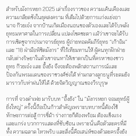
สำหรับมังกรหยก 2025 เล่าเรื่องราวของ ความแค้นเคืองและ
ความเกลียดชังในยุคสงคราม ที่เต็มไปด้วยการแก่งแย่งอา
นาจ ก๊วยเจ๋ง จากบ้านเกิดเมืองนอนของตัวเองและได้รับพลัง
ยุทธมหาศาลในการเปลี่ยน แปลงโชคชะตา แม้ว่าเขาจะได้รับ
การเชิดชูจากปรมาจารย์ยุทธ ผู้ถ่ายทอดคัมภีร์ยุทธ “เก้าอิม”
และ “18 ฝ่ามือพิชิตมังกร” ที่ไร้เทียมทานให้ ผู้คนทุกฝักฝ่าย
กลับต่างริษยาในตัวเขาจนทาให้เขาตกเป็นที่ครหาของชาว
ยุทธ ก๊วยเจ๋ง และ อึ้งย้ง จึงจะต้องพลิกสถานการณ์และ
ป้องกันพรมแดนของราชวงศ์ซ่งใต้ ท่ามกลางลูกธนูที่ระดมยิง
มาราวกับห่าฝนให้ได้ ด้วยจิตวิญญาณของวีรบุรุษ
การที่ จวงต๋าเฟย มารับบท “อึ้งย้ง” ใน “มังกรหยก จอมยุทธ์ผู้
ยิ่งใหญ่” ครั้งนี้ถือเป็นก้าวสำคัญเพราะบทบาทนี้ต้องใช้
ทักษะการต่อสู้ การขี่ม้า ร่างกายก็ต้องพร้อม ต้องแข็งแรง
และแกร่ง บวกการแสดงที่ซับซ้อน เพราะนั่นคือตัวละครที่มี
ทั้ง ความฉลาด ไหวพริบ และสิ่งนี้คือเสน่ห์ของตัวละครอึ้งย้ง