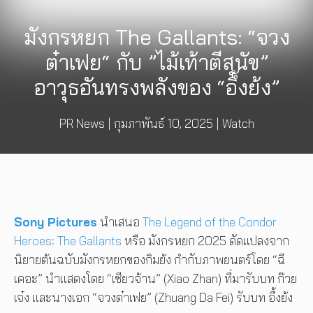
มังกรหยก The Gallants: “จวง
ต๋าเฟย“ กับ ”ไม้เท้าตีสุนัข”
อาวุธอันทรงพลังของ “อึ้งย้ง”
PR News
|
กุมภาพันธ์ 10, 2025
|
Watch
Sony Pictures
นำเสนอ
The Legend of the Condor
Heroes: The Gallants
หรือ มังกรหยก 2025 ดัดแปลงจาก
นิยายต้นฉบับมังกรหยกของกิมย้ง กำกับภาพยนตร์โดย “ฉี
เคอะ” นำแสดงโดย “เซียวจ้าน” (Xiao Zhan) ที่มารับบท ก๊วย
เจ๋ง และนางเอก “จวงต๋าเฟย” (Zhuang Da Fei) รับบท อึ้งย้ง