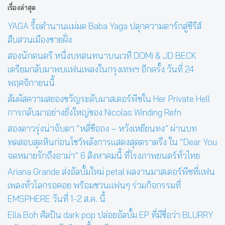
เรื่องล่าสุด
YAGA รื้อตำนานแม่มด Baba Yaga ปลุกความดาร์กสู่ซีรีส์
สืบสวนเมืองชายฝั่ง
สองนักดนตรี หนึ่งบทสนทนาบนเวที DOMi & JD BECK
เตรียมกลับมาพบแฟนเพลงในกรุงเทพฯ อีกครั้ง วันที่ 24
พฤศจิกายนนี้
สัมผัสความสยองขวัญระดับมาสเตอร์พีซใน Her Private Hell
การกลับมาอย่างยิ่งใหญ่ของ Nicolas Winding Refn
สองดาวรุ่งน่าจับตา “หลี่ซือถง – หวังเหยียนทง” ผ่านบท
ทดสอบสุดหินก่อนโชว์พลังการแสดงสุดตราตรึง ใน “Dear You
จดหมายรักถึงอาม่า” 6 สิงหาคมนี้ ที่โรงภาพยนตร์ทั่วไทย
Ariana Grande ส่งอัลบั้มใหม่ petal ผลงานมาสเตอร์พีซที่แฟน
เพลงทั่วโลกรอคอย พร้อมชวนแฟนๆ ร่วมกิจกรรมที่
EMSPHERE วันที่ 1-2 ส.ค. นี้
Ella Boh ศิลปิน dark pop ปล่อยอัลบั้ม EP ที่มีชื่อว่า BLURRY