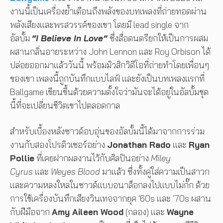
งานนี้เป็นเครื่องย้ำเตือนถึงพลังของบทเพลงที่ถ่ายทอดผ่าน
พลังเสียงและพรสวรรค์ของเขา โดยมี lead single จาก
อัลบั้ม
“I Believe In Love”
ซึ่งสื่อดนตรียกให้เป็นการผสม
ผสานกลิ่นอายระหว่าง John Lennon และ Roy Orbison ได้
ปล่อยออกมาแล้ววันนี้ พร้อมมิวสิกวิดีโอที่ถ่ายทำโดยเพื่อนๆ
ของเขา เพลงนี้ถูกบันทึกแบบไลฟ์ และยังเป็นบทเพลงแรกที่
Ballgame เขียนขึ้นด้วยความตั้งใจว่ามันจะได้อยู่ในอัลบั้มชุด
นี้ที่จะเปลี่ยนชีวิตเขาไปตลอดกาล
สำหรับเบื้องหลังซาวด์อบอุ่นของอัลบั้มนี้ได้มาจากการร่วม
งานกับสองโปรดิวเซอร์อย่าง
Jonathan Rado
และ
Ryan
Pollie
ที่เคยฝากผลงานไว้กับศิลปินอย่าง
Miley
Cyrus
และ
Weyes Blood
มาแล้ว ซึ่งทั้งคู่ใส่ความเป็นสาวก
และความหลงใหลในซาวด์แบบอนาล็อกลงไปแบบไม่กั๊ก ด้วย
การใช้เครื่องบันทึกเสียงวินเทจจากยุค ’60s และ ’70s ผสาน
กับฝีมือจาก
Amy Aileen Wood
(กลอง) และ
Wayne