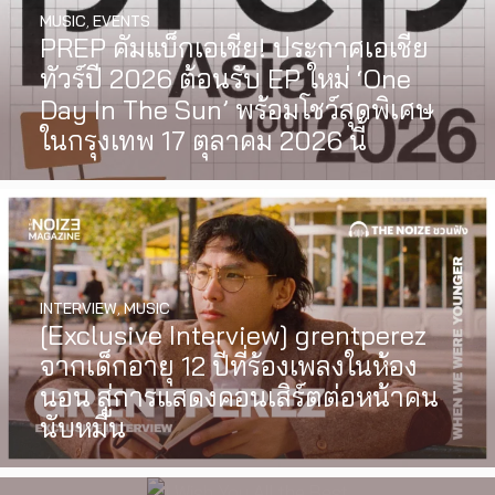
MUSIC
,
EVENTS
PREP คัมแบ็กเอเชีย! ประกาศเอเชีย
ทัวร์ปี 2026 ต้อนรับ EP ใหม่ ‘One
Day In The Sun’ พร้อมโชว์สุดพิเศษ
ในกรุงเทพ 17 ตุลาคม 2026 นี้
INTERVIEW
,
MUSIC
WATCH
,
LGBTQIAN+
[Exclusive Interview] grentperez
I Wish You All the Best เรื่องราวของ
จากเด็กอายุ 12 ปีที่ร้องเพลงในห้อง
วัยรุ่นนอนไบนารี่ กับครอบครัวที่เขา
นอน สู่การแสดงคอนเสิร์ตต่อหน้าคน
เลือกได้เอง ผลงานการกำกับ
นับหมื่น
ภาพยนตร์เรื่องแรกของ Tommy
Dorfman