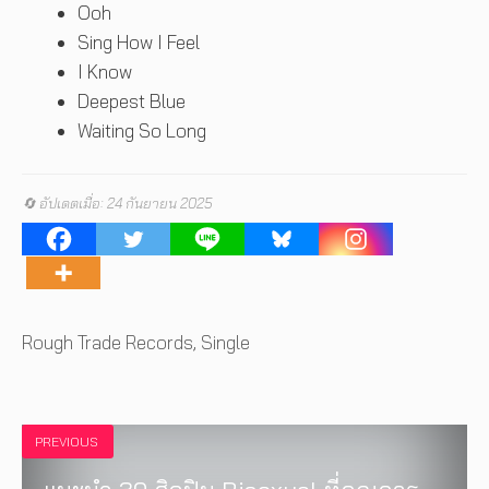
Ooh
Sing How I Feel
I Know
Deepest Blue
Waiting So Long
🔄 อัปเดตเมื่อ: 24 กันยายน 2025
Tags
Rough Trade Records
,
Single
PREVIOUS