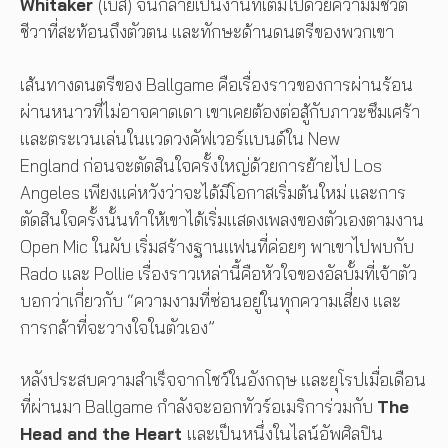
Whitaker
(เบส) จนกลายเป็นงานที่เต็มไปด้วยความมีชีวิต
ชีวาที่สะท้อนถึงตัวตน และทักษะด้านดนตรีของพวกเขา
เส้นทางดนตรีของ Ballgame คือเรื่องราวของการผ่านร้อน
ผ่านหนาวที่ไม่อาจคาดเดา เขาเคยต้องต่อสู้กับภาวะซึมเศร้า
และตระเวนเล่นในแวดวงคัฟเวอร์แบนด์ใน New
England ก่อนจะตัดสินใจครั้งใหญ่ด้วยการย้ายไป Los
Angeles เพียงแค่หวังว่าจะได้มีโอกาสเริ่มต้นใหม่ และการ
ตัดสินใจครั้งนั้นทำให้เขาได้เริ่มแสดงเพลงของตัวเองตามงาน
Open Mic ในผับ เริ่มสร้างฐานแฟนที่ค่อยๆ พาเขาไปพบกับ
Rado และ Pollie เรื่องราวเหล่านี้คือหัวใจของอัลบั้มที่เจ้าตัว
บอกว่าเกี่ยวกับ “ความงามที่ซ่อนอยู่ในทุกความเสี่ยง และ
การกล้าที่จะวางใจในตัวเอง”
หลังประสบความสำเร็จจากโชว์ในอังกฤษ และยุโรปเมื่อเดือน
ที่ผ่านมา Ballgame กำลังจะออกทัวร์อเมริการ่วมกับ
The
Head and the Heart
และเป็นหนึ่งในไลน์อัพศิลปิน