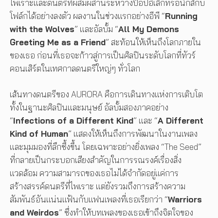
ไพเราะและดนตรีที่ผสมผสานระหว่างป๊อปอิเล็กทรอนิกส์กับ
โฟล์กได้อย่างลงตัว ผลงานในช่วงแรกอย่างอีพี “
Running
with the Wolves
” และอัลบั้ม “
All My Demons
Greeting Me as a Friend
” สะท้อนให้เห็นถึงโลกภายใน
ของเธอ ก่อนที่เธอจะก้าวสู่การเป็นศิลปินระดับโลกที่ทัวร์
คอนเสิร์ตในเทศกาลดนตรีใหญ่ๆ ทั่วโลก
เส้นทางดนตรีของ AURORA คือการเดินทางแห่งการเติบโต
ทั้งในฐานะศิลปินและมนุษย์ อัลบั้มสองภาคอย่าง
“
Infections of a Different Kind
” และ “
A Different
Kind of Human
” แสดงให้เห็นถึงการพัฒนาในงานเพลง
และมุมมองที่ลึกซึ้งขึ้น โดยเฉพาะอย่างยิ่งเพลง “The Seed”
ที่กลายเป็นกระบอกเสียงสำคัญในการรณรงค์เรื่องสิ่ง
แวดล้อม ความสามารถของเธอไม่ได้จำกัดอยู่แค่การ
สร้างสรรค์ดนตรีที่ไพเราะ แต่ยังรวมถึงการสร้างความ
สัมพันธ์อันแน่นแฟ้นกับแฟนเพลงที่เธอเรียกว่า “
Warriors
and Weirdos
” ซึ่งทำให้บทเพลงของเธอเข้าถึงจิตใจของ