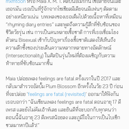
mxmtoon
หรือ Maia X. M. T. ศิลปินอเมริกัน เชื้อสายจีนและ
เยอรมัน เธอเป็นที่รู้จักจากโซเชียลมีเดียจนมีแฟนๆ ติดตาม
อย่างเหนียวแน่น บทเพลงของเธอเต็มไปด้วยเนื้อหาที่เหมือน
“rhyming diary entries” และพูดถึงความรู้สึกที่ซับซ้อนของ
ชีวิตวัยรุ่น เช่น การเป็นคนหลายเชื้อชาติ การที่เธอเชื่อมโยง
ตัวตน Bisexual เข้ากับปัญหาเรื่องเชื้อชาติแสดงให้เห็นถึง
ความลึกซึ้งของประเด็นความหลากหลายทางอัตลักษณ์
(Intersectionality) ในศิลปินรุ่นใหม่ที่ต้องเผชิญกับความ
ท้าทายที่ซับซ้อนมากขึ้น
Maia ปล่อยเพลง feelings are fatal ครั้งแรกในปี 2017 และ
กลับมาสำรวจอัลบั้ม Plum Blossom อีกครั้งในวัย 23 ปี ก่อน
ที่จะปล่อย ‘
feelings are fatal (revisited)
‘ ออกมาให้ฟังกัน
เธอบอกว่า “ฉันเขียนเพลง feelings are fatal ตอนอายุ 17 ดี
เพรส และยังไม่คัมเอ้าท์เลย และยินดีที่จะบอกกับทุกคนว่า
ตอนนี้ฉันอายุ 23 ดีเพรสน้อยลง และภูมิใจในการเป็นไบเซ็ก
ชวลมาหกปีแล้ว!”