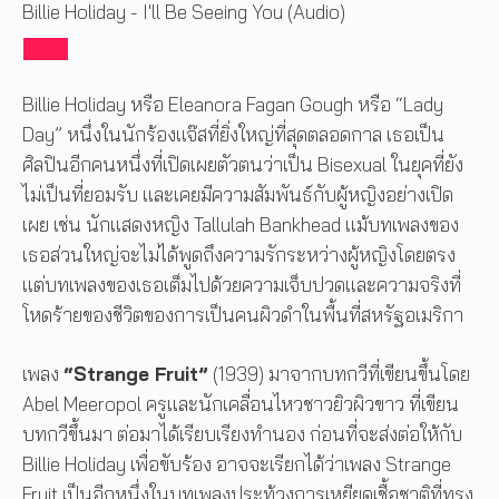
Billie Holiday - I'll Be Seeing You (Audio)
Billie Holiday หรือ Eleanora Fagan Gough หรือ “Lady
Day” หนึ่งในนักร้องแจ๊สที่ยิ่งใหญ่ที่สุดตลอดกาล เธอเป็น
ศิลปินอีกคนหนึ่งที่เปิดเผยตัวตนว่าเป็น Bisexual ในยุคที่ยัง
ไม่เป็นที่ยอมรับ และเคยมีความสัมพันธ์กับผู้หญิงอย่างเปิด
เผย เช่น นักแสดงหญิง Tallulah Bankhead แม้บทเพลงของ
เธอส่วนใหญ่จะไม่ได้พูดถึงความรักระหว่างผู้หญิงโดยตรง
แต่บทเพลงของเธอเต็มไปด้วยความเจ็บปวดและความจริงที่
โหดร้ายของชีวิตของการเป็นคนผิวดำในพื้นที่สหรัฐอเมริกา
เพลง
“Strange Fruit”
(1939) มาจากบทกวีที่เขียนขึ้นโดย
Abel Meeropol ครูและนักเคลื่อนไหวชาวยิวผิวขาว ที่เขียน
บทกวีขึ้นมา ต่อมาได้เรียบเรียงทำนอง ก่อนที่จะส่งต่อให้กับ
Billie Holiday เพื่อขับร้อง อาจจะเรียกได้ว่าเพลง Strange
Fruit เป็นอีกหนึ่งในบทเพลงประท้วงการเหยียดเชื้อชาติที่ทรง