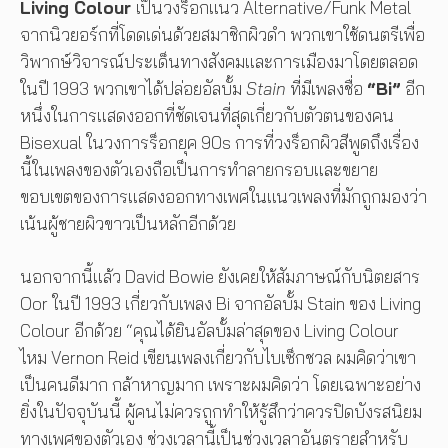
Living Colour
เป็นวงร็อกแนว Alternative/Funk Metal
จากนิวยอร์กที่โดดเด่นด้วยสมาชิกผิวดำ พวกเขาใช้ดนตรีเพื่อ
วิพากษ์วิจารณ์ประเด็นทางสังคมและการเมืองมาโดยตลอด
ในปี 1993 พวกเขาได้ปล่อยอัลบั้ม
Stain
ที่มีเพลงชื่อ
“Bi”
อีก
หนึ่งในการแสดงออกที่ชัดเจนที่สุดเกี่ยวกับตัวตนของคน
Bisexual ในวงการร็อกยุค 90s การที่วงร็อกผิวสีพูดถึงเรื่อง
นี้ในเพลงของตัวเองถือเป็นการทำลายกรอบและขยาย
ขอบเขตของการแสดงออกทางเพศในแนวเพลงที่มักถูกมองว่า
เน้นผู้ชายผิวขาวเป็นหลักอีกด้วย
นอกจากนี้แล้ว David Bowie ยังเคยให้สัมภาษณ์กับนิตยสาร
Oor ในปี 1993 เกี่ยวกับเพลง Bi จากอัลบั้ม Stain ของ Living
Colour อีกด้วย “คุณได้ยินอัลบั้มล่าสุดของ Living Colour
ไหม Vernon Reid เขียนเพลงเกี่ยวกับไบเซ็กชวล ผมคิดว่าเขา
เป็นคนดีมาก กล้าหาญมาก เพราะผมคิดว่า โดยเฉพาะอย่าง
ยิ่งในปัจจุบันนี้ ผู้คนไม่ควรถูกทำให้รู้สึกว่าควรปิดบังรสนิยม
ทางเพศของตัวเอง ช่วงเวลานี้เป็นช่วงเวลาอันตรายสำหรับ