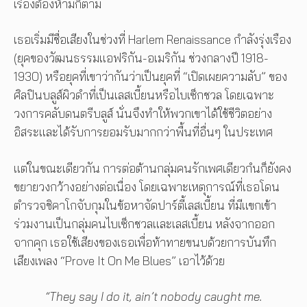
เรื่องต้องห้ามก็ตาม
เธอเริ่มมีชื่อเสียงในช่วงที่ Harlem Renaissance กำลังรุ่งเรือง
(ยุคของวัฒนธรรมแอฟริกัน-อเมริกัน ช่วงกลางปี 1918-
1930) หรือยุคที่เขาว่ากันว่าเป็นยุคที่ “เปิดเผยความลับ” ของ
ศิลปินบลูส์ผิวดำที่เป็นเลสเบี้ยนหรือไบเซ็กชวล โดยเฉพาะ
วงการคลับดนตรีบลูส์ นั่นจึงทำให้พวกเขาได้ใช้ชีวิตอย่าง
อิสระและได้รับการยอมรับมากกว่าพื้นที่อื่นๆ ในประเทศ
แต่ในขณะเดียวกัน การต่อต้านกลุ่มคนรักเพศเดียวกํนก็ยังคง
ขยายวงกว้างอย่างต่อเนื่อง โดยเฉพาะเหตุการณ์ที่เธอโดน
ตำรวจชิคาโกจับกุมในข้อหาจัดปาร์ตี้เลสเบี้ยน ที่มีแขกเข้า
ร่วมงานเป็นกลุ่มคนไบเซ็กชวลและเลสเบี้ยน หลังจากออก
จากคุก เธอใช้เสียงของเธอเพื่อท้าทายขนบด้วยการบันทึก
เสียงเพลง “Prove It On Me Blues” เอาไว้ด้วย
“They say I do it, ain’t nobody caught me.