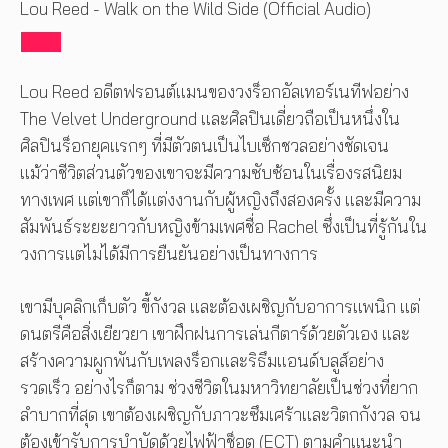
Lou Reed - Walk on the Wild Side (Official Audio)
Lou Reed อดีตฟรอนต์แมนของวงร็อกอัลเทอร์เนทีฟอย่าง
The Velvet Underground และศิลปินเดี่ยวถือเป็นหนึ่งใน
ศิลปินร็อกยุคแรกๆ ที่มีตัวตนเป็นไบเซ็กชวลอย่างชัดเจน
แม้ว่าชีวิตส่วนตัวของเขาจะมีความซับซ้อนในเรื่องรสนิยม
ทางเพศ แต่เขาก็ได้แต่งงานกับผู้หญิงถึงสองครั้ง และมีความ
สัมพันธ์ระยะยาวกับหญิงข้ามเพศชื่อ Rachel ซึ่งเป็นที่รู้กันใน
วงการแต่ไม่ได้มีการยืนยันอย่างเป็นทางการ
เขามีบุคลิกเก็บตัว ขี้กังวล และต้องเผชิญกับอาการแพนิก แต่
ดนตรีคือสิ่งเยียวยา เขาฝึกฝนการเล่นกีตาร์ด้วยตัวเอง และ
สร้างความผูกพันกับเพลงร็อกและริธึมแอนด์บลูส์อย่าง
รวดเร็ว อย่างไรก็ตาม ช่วงชีวิตในมหาวิทยาลัยเป็นช่วงที่ยาก
ลำบากที่สุด เขาต้องเผชิญกับภาวะซึมเศร้าและวิตกกังวล จน
ต้องเข้ารับการบำบัดด้วยไฟฟ้าช็อต (ECT) ตามคำแนะนำ