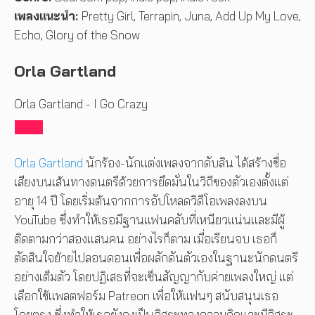
เพลงแนะนำ:
Pretty Girl, Terrapin, Juna, Add Up My Love,
Echo, Glory of the Snow
Orla Gartland
Orla Gartland - I Go Crazy
Orla Gartland
นักร้อง-นักแต่งเพลงจากดับลิน ได้สร้างชื่อ
เสียงบนเส้นทางดนตรีด้วยการยึดมั่นในวิถีของตัวเองตั้งแต่
อายุ 14 ปี โดยเริ่มต้นจากการอัปโหลดวิดีโอเพลงลงบน
YouTube ซึ่งทำให้เธอมีฐานแฟนคลับที่เหนียวแน่นและมีผู้
ติดตามกว่าสองแสนคน อย่างไรก็ตาม เมื่อเรียนจบ เธอก็
ตัดสินใจย้ายไปลอนดอนเพื่อผลักดันตัวเองในฐานะนักดนตรี
อย่างเต็มตัว โดยปฏิเสธที่จะเซ็นสัญญากับค่ายเพลงใหญ่ แต่
เลือกใช้แพลตฟอร์ม Patreon เพื่อให้แฟนๆ สนับสนุนเธอ
โดยตรง ซึ่งทำให้เธอยังคงเป็นอิสระทางความคิดและมีอิสระ