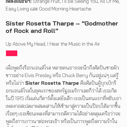
เพลงแนะนำ:
Strange Fruit, I’ll Be Seeing You, All Of Me,
Easy Living และ Good Morning Heartache
Sister Rosetta Tharpe – “Godmother
of Rock and Roll”
Up Above My Head, I Hear the Music in the Air
เมื่อพูดถึงร็อกแอนด์โรล หลายคนอาจจะนึกถึงศิลปินชายผิว
ขาวอย่าง Elvis Presley หรือ Chuck Berry กันอยู่แน่ๆ แต่รู้
หรือไม่ว่า
Sister Rosetta Tharpe
คือศิลปินผู้บุกเบิกร็
อกแอนด์โรลในยุคแรกของสหรัฐอเมริกาเลยก็ว่าได้ เธอเกิด
ในปี 1915 เริ่มเล่นกีตาร์ตั้งแต่ยังเด็ก เธอเป็นคนแรกที่หยิบเอา
เพลงกอสเปลมาผสมผสานให้เข้ามาสู่ความเป็นป๊อปได้มากขึ้น
เรื่อยๆ เธอเขียนเพลงที่สามารถตีความได้อย่างคลุมเครือว่าจะ
พูดถึงการภาวนาต่อพระเจ้า หรือเป็นการพูดถึงความรักใน