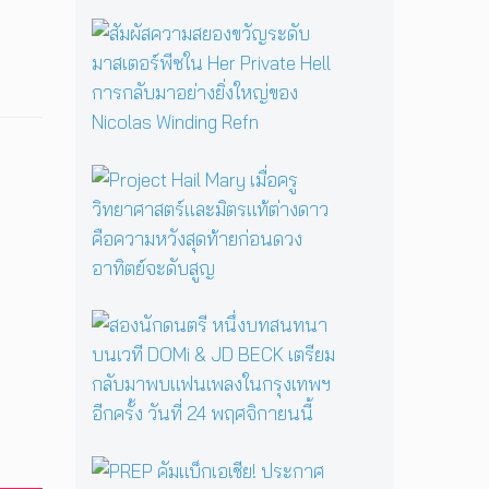
รื้
อ
สั
ตำ
ม
น
ผั
า
ส
น
ค
แ
ว
ม่
า
P
ม
ม
r
ด
ส
o
B
ย
j
a
อ
e
b
ง
c
a
ข
t
ส
Y
วั
H
อ
a
ญ
a
ง
g
ร
i
นั
a
ะ
l
ก
ป
ดั
M
ด
ลุ
บ
a
น
ก
ม
P
r
ต
ค
า