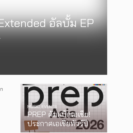
Extended อัลบั้ม EP
4
in
MUSIC
,
EVENTS
PREP คัมแบ็กเอเชีย!
ประกาศเอเชียทัวร์ปี
2026 ต้อนรับ EP ใหม่