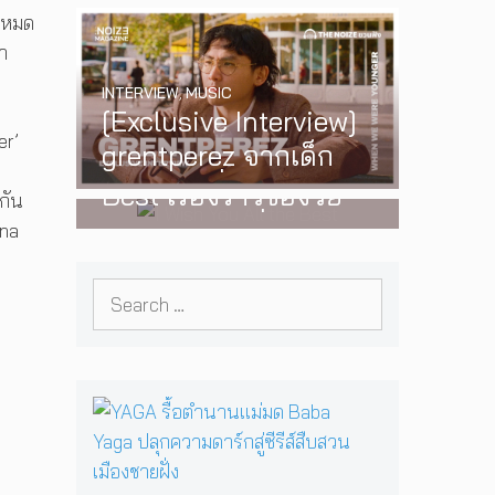
้งหมด
‘One Day In The Sun’
ำ
พร้อมโชว์สุดพิเศษใน
INTERVIEW
,
MUSIC
กรุงเทพ 17 ตุลาคม
[Exclusive Interview]
2026 นี้
WATCH
,
LGBTQIAN+
er’
grentperez จากเด็ก
I Wish You All the
น
อายุ 12 ปีที่ร้องเพลงใน
Best เรื่องราวของวัย
กัน
ห้องนอน สู่การแสดง
รุ่นนอนไบนารี่ กับ
nna
คอนเสิร์ตต่อหน้าคนนับ
ครอบครัวที่เขาเลือกได้
หมื่น
Search
เอง ผลงานการกำกับ
for:
ภาพยนตร์เรื่องแรกของ
Tommy Dorfman
Y
A
G
A