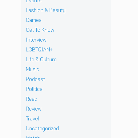
แ
Events
J
v
า
l
เ
ท้
D
i
Fashion & Beauty
ย
l
ชี
ต่
B
e
ฝั่
ก
ย
า
Games
E
w
ง
า
ทั
ง
C
]
Get To Know
ร
ว
ด
K
g
ก
ร์
า
Interview
เ
r
ลั
ปี
ว
ต
e
LGBTQIAN+
บ
2
คื
รี
n
ม
0
อ
Life & Culture
ย
t
า
2
ค
ม
p
อ
Music
6
ว
ก
e
ย่
ต้
า
Podcast
ลั
r
า
อ
ม
บ
e
ง
น
Politics
ห
ม
z
ยิ่
รั
วั
Read
า
จ
ง
บ
ง
พ
า
ใ
E
Review
สุ
บ
ก
ห
P
ด
Travel
แ
เ
ญ่
ใ
ท้
ฟ
ด็
ข
ห
Uncategorized
า
น
ก
อ
ม่
ย