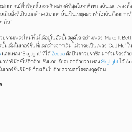
สบการณ์ที่บริสุทธิ์และสร้างสรรค์ที่สุดในอาชีพของฉันเลย เพลงทั
นเป็นสิ่งที่เป็นเอกลักษณ์มากๆ นั่นเป็นเหตุผลว่าทำไมฉันถึงอยากท
ๆ กัน”
เพลงใหม่ที่ไม่ได้อยู่ในอัลบั้มสตูดิโอ อย่างเพลง ‘Make It Bett
มเต็มในเวอร์ชั่นที่แตกต่างจากเดิม ไม่ว่าจะเป็นเพลง ‘Call Me’ ใ
s
และเพลง ‘Skylight’ ที่ได้
Zeeba
ศิลปินชาวบราซิล มาร่วมร้องด้วย
มาทำรีมิกซ์ให้อีกด้วย ซึ่งแกเบรียลบอกด้วยว่า เพลง
Skylight
ได้ A
เวอร์ชั่นรีมิกซ์ ก็จะเต็มไปด้วยความสดใสของฤดูร้อน
e