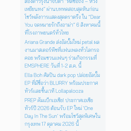
ช
สองดาวรุ่งน่าจับตา “หลี่ซือถง – หวัง
4
สู่
ว์
เหยียนทง” ผ่านบททดสอบสุดหินก่อน
พ
ก
สุ
ฤ
า
โชว์พลังการแสดงสุดตราตรึง ใน “Dear
ด
ศ
ร
You จดหมายรักถึงอาม่า” 6 สิงหาคมนี้
พิ
จิ
แ
เ
ที่โรงภาพยนตร์ทั่วไทย
ก
ส
ศ
า
ด
Ariana Grande ส่งอัลบั้มใหม่ petal ผล
ษ
ย
ง
ใ
งานมาสเตอร์พีซที่แฟนเพลงทั่วโลกรอ
น
ค
น
คอย พร้อมชวนแฟนๆ ร่วมกิจกรรมที่
นี้
อ
ก
EMSPHERE วันที่ 1-2 ส.ค. นี้
น
รุ
เ
ง
Ella Boh ศิลปิน dark pop ปล่อยอัลบั้ม
สิ
เ
EP ที่มีชื่อว่า BLURRY พร้อมประกาศ
ร์
ท
ต
ทัวร์และขึ้นเวที Lollapalooza
พ
ต่
1
PREP คัมแบ็กเอเชีย! ประกาศเอเชีย
อ
7
ทัวร์ปี 2026 ต้อนรับ EP ใหม่ ‘One
ห
ตุ
น้
Day In The Sun’ พร้อมโชว์สุดพิเศษใน
ล
า
า
กรุงเทพ 17 ตุลาคม 2026 นี้
ค
ค