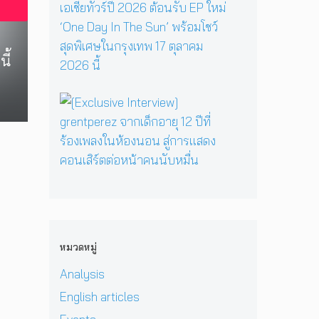
R
y
รี
ว
ส
E
เ
ห
า
เ
P
มื่
นึ่
ม
ต
คั
อ
ง
ี้
ด
อ
ม
ค
บ
า
ร์
แ
รู
ท
ร์
พี
บ็
วิ
ส
[
ก
ซ
ก
ท
น
E
สู่
ใ
เ
ย
ท
x
ซี
น
อ
า
น
c
รี
H
เ
ศ
า
l
ส์
e
ชี
า
บ
u
สื
r
ย
ส
น
s
บ
P
!
ต
เ
i
ส
r
ป
ร์
ว
v
ว
i
ร
แ
ที
e
น
v
ะ
ล
หมวดหมู่
D
I
เ
a
ก
ะ
O
n
มื
t
า
Analysis
มิ
M
t
อ
e
ศ
ต
i
e
English articles
ง
H
เ
ร
&
r
ช
e
อ