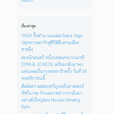
Watch
เ
อ
ง
‘
ก่
พ
า
N
O
อ
ล
ยุ
i
n
น
ง
1
c
e
ด
ใ
2
o
D
ว
เรื่องล่าสุด
น
ปี
l
a
ง
ก
ที่
a
y
YAGA รื้อตำนานแม่มด Baba Yaga
อ
รุ
ร้
s
I
า
ปลุกความดาร์กสู่ซีรีส์สืบสวนเมือง
ง
อ
W
n
ทิ
เ
ง
ชายฝั่ง
i
T
ต
ท
เ
n
h
ย์
สองนักดนตรี หนึ่งบทสนทนาบนเวที
พ
พ
d
e
จ
DOMi & JD BECK เตรียมกลับมาพบ
ฯ
ล
i
S
ะ
อี
ง
แฟนเพลงในกรุงเทพฯ อีกครั้ง วันที่ 24
n
u
ดั
ก
ใ
g
n
พฤศจิกายนนี้
บ
ค
น
R
’
สู
รั้
ห้
สัมผัสความสยองขวัญระดับมาสเตอร์
e
พ
ญ
ง
อ
f
ร้
พีซใน Her Private Hell การกลับมา
วั
ง
n
อ
อย่างยิ่งใหญ่ของ Nicolas Winding
น
น
ม
Refn
ที่
อ
โ
2
น