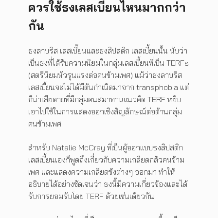
ควรใช้ธงเลสเบี้ยนไหนมากกว่า
กัน
ธงลาบริส เลสเบี้ยนและธงลิปสติก เลสเบี้ยนนั้น นับว่า
เป็นธงที่ได้รับความนิยมในกลุ่มเลสเบี้ยนที่เป็น TERFs
(สตรีนิยมหัวรุนแรงต่อคนข้ามเพศ) แม้ว่าธงลาบริส
เลสเบี้ยนจะไม่ได้มีต้นกำเนิดมาจาก transphobia แต่
ก็น่าเสียดายที่มีกลุ่มคนสมาทานแนวคิด TERF หยิบ
เอาไปใช้ในการแสดงออกเชิงสัญลักษณ์ต่อต้านกลุ่ม
คนข้ามเพศ
สำหรับ Natalie McCray ที่เป็นผู้ออกแบบธงลิปสติก
เลสเบี้ยนเองก็พูดถึงเกี่ยวกับความเกลียดกลัวคนข้าม
เพศ และแสดงความเกลียดชังต่างๆ ออกมา ทำให้
อธิบายได้อย่างชัดเจนว่า ธงนี้มีความเกี่ยวข้องและได้
รับการยอมรับโดย TERF ด้วยเช่นเดียวกัน