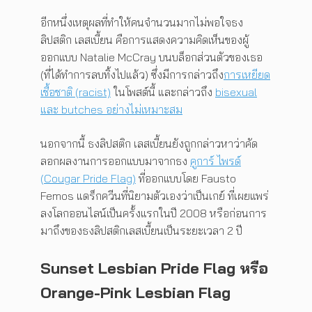
อีกหนึ่งเหตุผลที่ทำให้คนจำนวนมากไม่พอใจธง
ลิปสติก เลสเบี้ยน คือการแสดงความคิดเห็นของผู้
ออกแบบ Natalie McCray บนบล็อกส่วนตัวของเธอ
(ที่ได้ทำการลบทิ้งไปแล้ว) ซึ่งมีการกล่าวถึง
การเหยียด
เชื้อชาติ (racist)
ในโพสต์นี้ และกล่าวถึง
bisexual
และ butches อย่างไม่เหมาะสม
นอกจากนี้ ธงลิปสติก เลสเบี้ยนยังถูกกล่าวหาว่าคัด
ลอกผลงานการออกแบบมาจากธง
คูการ์ ไพรด์
(Cougar Pride Flag)
ที่ออกแบบโดย Fausto
Femos แดร็กควีนที่นิยามตัวเองว่าเป็นเกย์ ที่เผยแพร่
ลงโลกออนไลน์เป็นครั้งแรกในปี 2008 หรือก่อนการ
มาถึงของธงลิปสติกเลสเบี้ยนเป็นระยะเวลา 2 ปี
Sunset Lesbian Pride Flag หรือ
Orange-Pink Lesbian Flag