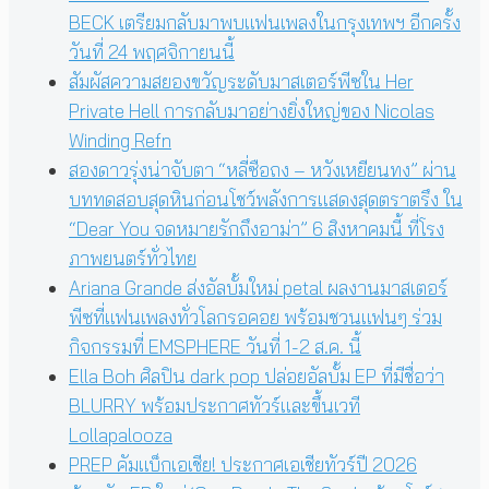
BECK เตรียมกลับมาพบแฟนเพลงในกรุงเทพฯ อีกครั้ง
วันที่ 24 พฤศจิกายนนี้
สัมผัสความสยองขวัญระดับมาสเตอร์พีซใน Her
Private Hell การกลับมาอย่างยิ่งใหญ่ของ Nicolas
Winding Refn
สองดาวรุ่งน่าจับตา “หลี่ซือถง – หวังเหยียนทง” ผ่าน
บททดสอบสุดหินก่อนโชว์พลังการแสดงสุดตราตรึง ใน
“Dear You จดหมายรักถึงอาม่า” 6 สิงหาคมนี้ ที่โรง
ภาพยนตร์ทั่วไทย
Ariana Grande ส่งอัลบั้มใหม่ petal ผลงานมาสเตอร์
พีซที่แฟนเพลงทั่วโลกรอคอย พร้อมชวนแฟนๆ ร่วม
กิจกรรมที่ EMSPHERE วันที่ 1-2 ส.ค. นี้
Ella Boh ศิลปิน dark pop ปล่อยอัลบั้ม EP ที่มีชื่อว่า
BLURRY พร้อมประกาศทัวร์และขึ้นเวที
Lollapalooza
PREP คัมแบ็กเอเชีย! ประกาศเอเชียทัวร์ปี 2026