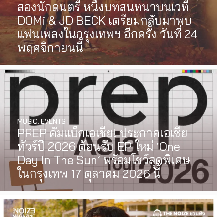
สองนักดนตรี หนึ่งบทสนทนาบนเวที
DOMi & JD BECK เตรียมกลับมาพบ
แฟนเพลงในกรุงเทพฯ อีกครั้ง วันที่ 24
พฤศจิกายนนี้
MUSIC
,
EVENTS
PREP คัมแบ็กเอเชีย! ประกาศเอเชีย
ทัวร์ปี 2026 ต้อนรับ EP ใหม่ ‘One
Day In The Sun’ พร้อมโชว์สุดพิเศษ
ในกรุงเทพ 17 ตุลาคม 2026 นี้