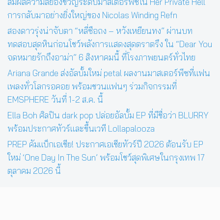
สัมผัสความสยองขวัญระดับมาสเตอร์พีซใน Her Private Hell
การกลับมาอย่างยิ่งใหญ่ของ Nicolas Winding Refn
สองดาวรุ่งน่าจับตา “หลี่ซือถง – หวังเหยียนทง” ผ่านบท
ทดสอบสุดหินก่อนโชว์พลังการแสดงสุดตราตรึง ใน “Dear You
จดหมายรักถึงอาม่า” 6 สิงหาคมนี้ ที่โรงภาพยนตร์ทั่วไทย
Ariana Grande ส่งอัลบั้มใหม่ petal ผลงานมาสเตอร์พีซที่แฟน
เพลงทั่วโลกรอคอย พร้อมชวนแฟนๆ ร่วมกิจกรรมที่
EMSPHERE วันที่ 1-2 ส.ค. นี้
Ella Boh ศิลปิน dark pop ปล่อยอัลบั้ม EP ที่มีชื่อว่า BLURRY
พร้อมประกาศทัวร์และขึ้นเวที Lollapalooza
PREP คัมแบ็กเอเชีย! ประกาศเอเชียทัวร์ปี 2026 ต้อนรับ EP
ใหม่ ‘One Day In The Sun’ พร้อมโชว์สุดพิเศษในกรุงเทพ 17
ตุลาคม 2026 นี้