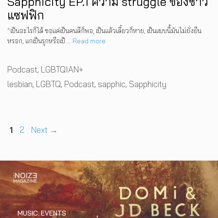
Sapphicity EP.1 ความ struggle ของชาว
แซฟฟิก
“เป็นอะไรก็ได้ ขอแค่เป็นคนดีก็พอ, เป็นแล้วเดี๋ยวก็หาย, เป็นแบบนี้มันไม่ยั่งยืน
หรอก, แกเป็นรุกหรือเป็ …
Read more
Categories
Podcast
,
LGBTQIAN+
Tags
lesbian
,
LGBTQ
,
Podcast
,
sapphic
,
Sapphicity
Page
Page
1
2
Next
→
MUSIC
,
EVENTS