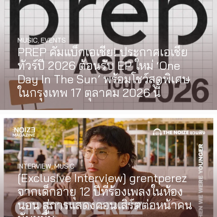
MUSIC
,
EVENTS
PREP คัมแบ็กเอเชีย! ประกาศเอเชีย
ทัวร์ปี 2026 ต้อนรับ EP ใหม่ ‘One
Day In The Sun’ พร้อมโชว์สุดพิเศษ
ในกรุงเทพ 17 ตุลาคม 2026 นี้
INTERVIEW
,
MUSIC
[Exclusive Interview] grentperez
จากเด็กอายุ 12 ปีที่ร้องเพลงในห้อง
นอน สู่การแสดงคอนเสิร์ตต่อหน้าคน