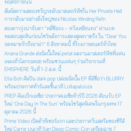
พฤศจิกายนนี้
สัมผัสความสยองขวัญระดับมาสเตอร์พีซใน Her Private Hell
การกลับมาอย่างยิ่งใหญ่ของ Nicolas Winding Refn
สองดาวรุ่งน่าจับตา “หลี่ซือถง – หวังเหยียนทง” ผ่านบท
ทดสอบสุดหินก่อนโชว์พลังการแสดงสุดตราตรึง ใน “Dear You
จดหมายรักถึงอาม่า” 6 สิงหาคมนี้ ที่โรงภาพยนตร์ทั่วไทย
Ariana Grande ส่งอัลบั้มใหม่ petal ผลงานมาสเตอร์พีซที่แฟน
เพลงทั่วโลกรอคอย พร้อมชวนแฟนๆ ร่วมกิจกรรมที่
EMSPHERE วันที่ 1-2 ส.ค. นี้
Ella Boh ศิลปิน dark pop ปล่อยอัลบั้ม EP ที่มีชื่อว่า BLURRY
พร้อมประกาศทัวร์และขึ้นเวที Lollapalooza
PREP คัมแบ็กเอเชีย! ประกาศเอเชียทัวร์ปี 2026 ต้อนรับ EP
ใหม่ ‘One Day In The Sun’ พร้อมโชว์สุดพิเศษในกรุงเทพ 17
ตุลาคม 2026 นี้
Prime Video เปิดตัวทีเซอร์แรก และประกาศวันสตรีมของซีรีส์
ใหม่ Carrie บนเวที San Diego Comic-Con เตรียมฉาย 7