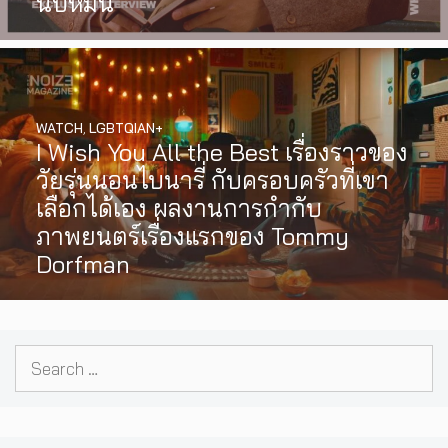
นับหมื่น
WATCH
,
LGBTQIAN+
I Wish You All the Best เรื่องราวของ
วัยรุ่นนอนไบนารี่ กับครอบครัวที่เขา
เลือกได้เอง ผลงานการกำกับ
ภาพยนตร์เรื่องแรกของ Tommy
Dorfman
Search
for: