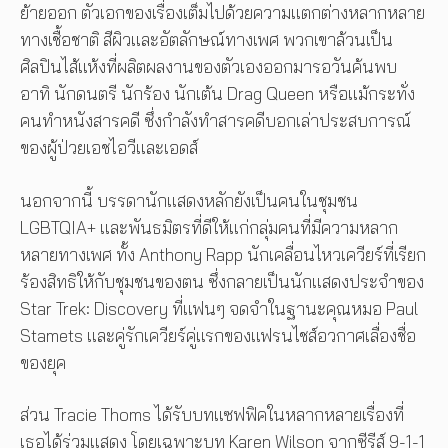
ย้ายออก ตัวเอกของเรื่องเต็มไปด้วยความแตกต่างหลากหลาย
ทางเชื้อชาติ สีผิวและอัตลักษณ์ทางเพศ พวกเขาล้วนเป็น
ศิลปินไส้แห้งที่ผลิตผลงานของตัวเองออกมารอวันค้นพบ
อาทิ นักดนตรี นักร้อง นักเต้น Drag Queen หรือแม้กระทั่ง
คนทำหนังสารคดี ซึ่งกำลังทำสารคดีบอกเล่าประสบการณ์
ของผู้ป่วยเอชไอวีและเอดส์
นอกจากนี้ บรรดานักแสดงหลักยังเป็นคนในชุมชน
LGBTQIA+ และพันธมิตรที่ดีให้แก่กลุ่มคนที่มีความหลาก
หลายทางเพศ ทั้ง Anthony Rapp นักเคลื่อนไหวเควียร์ที่เรียก
ร้องสิทธิให้กับชุมชนของตน ซึ่งกลายเป็นนักแสดงประจำของ
Star Trek: Discovery ที่แฟนๆ จดจำในฐานะคุณหมอ Paul
Stamets และคู่รักเควียร์คู่แรกของแฟรนไชส์อวกาศเลื่องชื่อ
ของยุค
ส่วน Tracie Thoms ได้รับบทแซฟฟิคในหลากหลายเรื่องที่
เธอได้ร่วมแสดง โดยเฉพาะบท Karen Wilson จากซีรีส์ 9-1-1