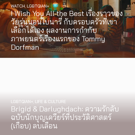
WATCH
,
LGBTQIAN+
I Wish You All the Best เรื่องราวของ
วัยรุ่นนอนไบนารี่ กับครอบครัวที่เขา
เลือกได้เอง ผลงานการกำกับ
ภาพยนตร์เรื่องแรกของ Tommy
Dorfman
LGBTQIAN+
,
LIFE & CULTURE
Brigid & Darlughdach: ความรักลับ
ฉบับนักบุญเควียร์ที่ประวัติศาสตร์
(เกือบ) ลบเลือน