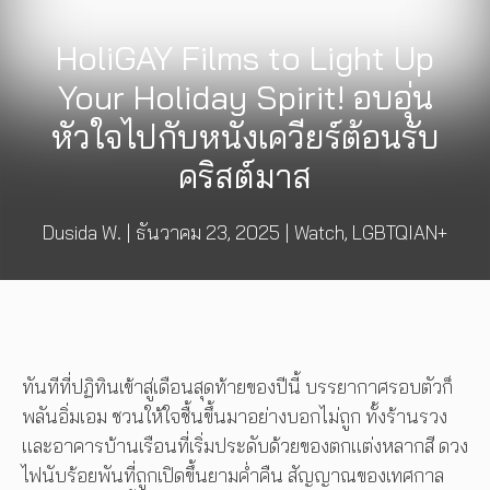
HoliGAY Films to Light Up
Your Holiday Spirit! อบอุ่น
หัวใจไปกับหนังเควียร์ต้อนรับ
คริสต์มาส
Dusida W.
|
ธันวาคม 23, 2025
|
Watch
,
LGBTQIAN+
ทันทีที่ปฏิทินเข้าสู่เดือนสุดท้ายของปีนี้ บรรยากาศรอบตัวก็
พลันอิ่มเอม ชวนให้ใจชื้นขึ้นมาอย่างบอกไม่ถูก ทั้งร้านรวง
และอาคารบ้านเรือนที่เริ่มประดับด้วยของตกแต่งหลากสี ดวง
ไฟนับร้อยพันที่ถูกเปิดขึ้นยามค่ำคืน สัญญาณของเทศกาล