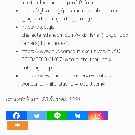
me/the-lesbian-camp-of-8-femmes
https://glaad.org/jess-mcleod-talks-one-us-
lying-and-their-gender-journey/
https://lgbtqia-
characters.fandom.com/wiki/Hana_(Tokyo_God
fathers)#cite_note-1
https://www.out.com/out-exclusives/out100-
2010/2010/11/07/where-are-they-now-
anthony-rapp
https://www.pride.com/interviews/its-a-
wonderful-knife-slasher#rebelltitem4
เผยแพร่ครั้งแรก : 23 ธันวาคม 2024