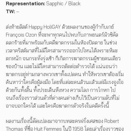
Representation:
Sapphic / Black
TW:
–
ส่งท้ายลิสต์ Happy HoliGAY ด้วยผลงานของผู้กำกับเกย์
François Ozon ที่จะพาทุกคนไปพบกับภาพยนตร์มิวซิคัล
ตลกร้ายที่มาพร้อมกับคดีฆาตกรรมในห้องปิดตาย ในช่วง
เวลาคริสต์มาสที่ไม่มีใครสามารถออกไปไหนได้เพราะหิมะ
ตกหนัก จนกระทั่งรุ่งเช้า ก็เกิดการฆาตกรรมผู้ชายคนเดียว
ของบ้าน และไม่มีใครสามารถติดต่อตำรวจได้ แน่นอนว่า
ฆาตกรอยู่ท่ามกลางพวกเขาทั้งแปดคน ทำให้พวกเขาต้องเริ่ม
ค้นหาว่าใครคือผู้ลงมือ โดยที่แต่ละคนล้วนแล้วแต่มีแรงจูงใจ
ด้วยกันทั้งสิ้น ทั้งประเด็นหึงหวง ความโลภ การโกหก ไป
จนถึงเรื่องราวส่วนตัวที่ต่างคนต่างเก็บไว้เป็นความลับที่ไม่
อาจบอกใครได้ และใครคือฆาตกรตัวจริงในคดีครั้งนี้
ผลงานเรื่องนี้ดัดแปลงมาจากบทละครฝรั่งเศสของ Robert
Thomas ที่ชื่อ Huit Femmes ในปี 1958 โดยเล่าเรื่องราวของ