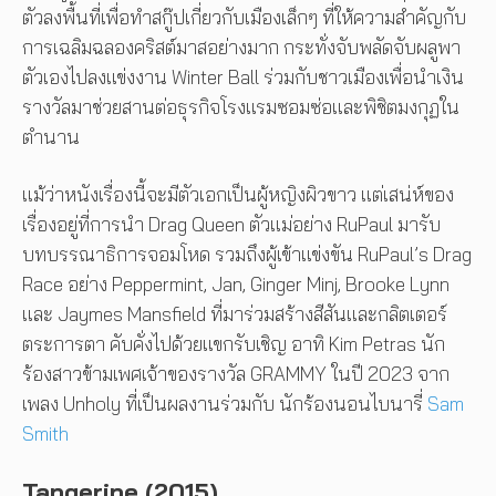
ตัวลงพื้นที่เพื่อทำสกู๊ปเกี่ยวกับเมืองเล็กๆ ที่ให้ความสำคัญกับ
การเฉลิมฉลองคริสต์มาสอย่างมาก กระทั่งจับพลัดจับผลูพา
ตัวเองไปลงแข่งงาน Winter Ball ร่วมกับชาวเมืองเพื่อนำเงิน
รางวัลมาช่วยสานต่อธุรกิจโรงแรมซอมซ่อและพิชิตมงกุฏใน
ตำนาน
แม้ว่าหนังเรื่องนี้จะมีตัวเอกเป็นผู้หญิงผิวขาว แต่เสน่ห์ของ
เรื่องอยู่ที่การนำ Drag Queen ตัวแม่อย่าง RuPaul มารับ
บทบรรณาธิการจอมโหด รวมถึงผู้เข้าแข่งขัน RuPaul’s Drag
Race อย่าง Peppermint, Jan, Ginger Minj, Brooke Lynn
และ Jaymes Mansfield ที่มาร่วมสร้างสีสันและกลิตเตอร์
ตระการตา คับคั่งไปด้วยแขกรับเชิญ อาทิ Kim Petras นัก
ร้องสาวข้ามเพศเจ้าของรางวัล GRAMMY ในปี 2023 จาก
เพลง Unholy ที่เป็นผลงานร่วมกับ นักร้องนอนไบนารี่
Sam
Smith
Tangerine (2015)