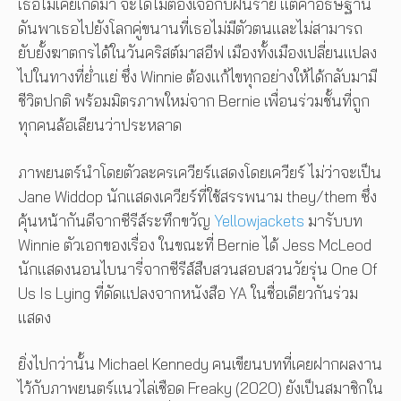
เธอไม่เคยเกิดมา จะได้ไม่ต้องเจอกับฝันร้าย แต่คำอธิษฐาน
ดันพาเธอไปยังโลกคู่ขนานที่เธอไม่มีตัวตนและไม่สามารถ
ยับยั้งฆาตกรได้ในวันคริสต์มาสอีฟ เมืองทั้งเมืองเปลี่ยนแปลง
ไปในทางที่ย่ำแย่ ซึ่ง Winnie ต้องแก้ไขทุกอย่างให้ได้กลับมามี
ชีวิตปกติ พร้อมมิตรภาพใหม่จาก Bernie เพื่อนร่วมชั้นที่ถูก
ทุกคนล้อเลียนว่าประหลาด
ภาพยนตร์นำโดยตัวละครเควียร์แสดงโดยเควียร์ ไม่ว่าจะเป็น
Jane Widdop นักแสดงเควียร์ที่ใช้สรรพนาม they/them ซึ่ง
คุ้นหน้ากันดีจากซีรีส์ระทึกขวัญ
Yellowjackets
มารับบท
Winnie ตัวเอกของเรื่อง ในขณะที่ Bernie ได้ Jess McLeod
นักแสดงนอนไบนารี่จากซีรีส์สืบสวนสอบสวนวัยรุ่น One Of
Us Is Lying ที่ดัดแปลงจากหนังสือ YA ในชื่อเดียวกันร่วม
แสดง
ยิ่งไปกว่านั้น Michael Kennedy คนเขียนบทที่เคยฝากผลงาน
ไว้กับภาพยนตร์แนวไล่เชือด Freaky (2020) ยังเป็นสมาชิกใน