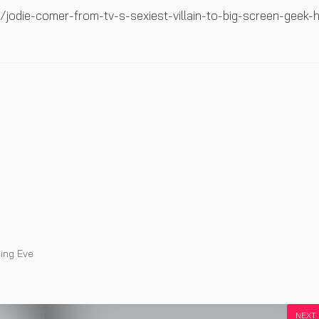
odie-comer-from-tv-s-sexiest-villain-to-big-screen-geek-
ling Eve
NEXT