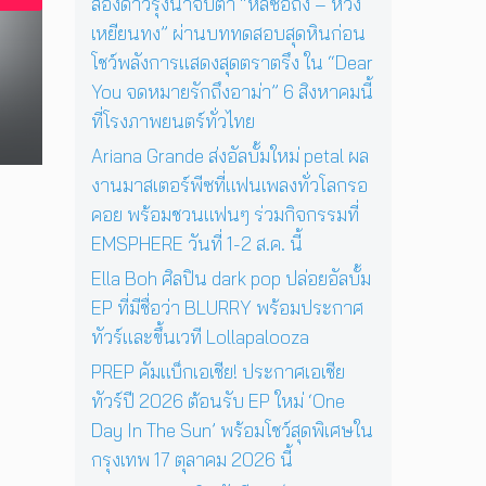
ช
สองดาวรุ่งน่าจับตา “หลี่ซือถง – หวัง
4
สู่
ว์
เหยียนทง” ผ่านบททดสอบสุดหินก่อน
พ
ก
สุ
ฤ
า
โชว์พลังการแสดงสุดตราตรึง ใน “Dear
ด
ศ
ร
You จดหมายรักถึงอาม่า” 6 สิงหาคมนี้
พิ
จิ
แ
เ
ที่โรงภาพยนตร์ทั่วไทย
ก
ส
ศ
า
ด
Ariana Grande ส่งอัลบั้มใหม่ petal ผล
ษ
ย
ง
ใ
งานมาสเตอร์พีซที่แฟนเพลงทั่วโลกรอ
น
ค
น
คอย พร้อมชวนแฟนๆ ร่วมกิจกรรมที่
นี้
อ
ก
EMSPHERE วันที่ 1-2 ส.ค. นี้
น
รุ
เ
ง
Ella Boh ศิลปิน dark pop ปล่อยอัลบั้ม
สิ
เ
EP ที่มีชื่อว่า BLURRY พร้อมประกาศ
ร์
ท
ต
ทัวร์และขึ้นเวที Lollapalooza
พ
ต่
1
PREP คัมแบ็กเอเชีย! ประกาศเอเชีย
อ
7
ทัวร์ปี 2026 ต้อนรับ EP ใหม่ ‘One
ห
ตุ
น้
Day In The Sun’ พร้อมโชว์สุดพิเศษใน
ล
า
า
กรุงเทพ 17 ตุลาคม 2026 นี้
ค
ค