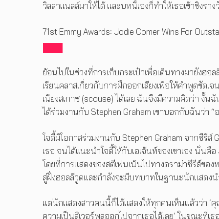
วิลลาแนลล์มาให้ได้ และบทนี้เองก็ทำให้เธอเข้าชิงร
71st Emmy Awards: Jodie Comer Wins For Outsta
ย้อนไปในช่วงที่การเก็บกระเป๋าเพื่อเดินทางมายังฮอล
เรียนคลาสเกี่ยวกับการฝึกออกเสียงเพื่อให้คำพูดชัดเจน
เนียงสเกาซ (scouse) ได้เลย ฉันจึงมีความคิดว่า งั้นฉันค
ได้ร่วมงานกับ Stephen Graham เขาบอกกับฉันว่า “อ
โจดี้มีโอกาสร่วมงานกับ Stephen Graham จากซีรีส
เธอ จนได้แนะนำโจดี้ให้กับเอเจ้นท์ของเขาเอง นั่นค
โดยที่การแสดงของสตีเฟนเน้นไปทางดราม่าซีรีส์ของทางฝ
สู่ฝั่งฮอลลีวูดและกำลังจะมีบทบาทในฐานะนักแสดงนำ
แต่นักแสดงสาวคนนี้ก็ได้แสดงให้ทุกคนเห็นแล้วว่า ‘
ความเป็นลิเวอร์พูลออกไปจากเธอได้เลย’ ในขณะที่เธอ