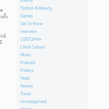
แ
Events
J
v
า
l
เ
ท้
D
i
Fashion & Beauty
ย
l
ชี
วย
ต่
B
e
ฝั่
ก
ย
า
Games
อทั้ง
E
w
ง
า
ทั
ง
C
]
Get To Know
ร
ว
ด
K
g
ก
ร์
า
Interview
เ
r
ลั
ปี
ว
ารณ์
ต
e
LGBTQIAN+
บ
2
คื
มี
รี
n
ม
0
อ
Life & Culture
ย
t
า
2
ค
ม
p
อ
Music
6
ว
ก
e
ย่
ต้
า
Podcast
ลั
r
า
อ
ม
บ
e
ง
น
Politics
ห
ม
z
ยิ่
รั
วั
Read
า
จ
ง
บ
ง
พ
า
ใ
E
Review
สุ
บ
ก
ห
P
ด
Travel
แ
เ
ญ่
ใ
ท้
ฟ
ด็
ข
ห
Uncategorized
า
น
ก
อ
ม่
ย