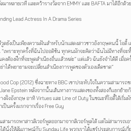
างวัลมาหลายเวที และคว้ารางวัลจาก EMMY และ BAFTA มาได้อีกด้ว
nding Lead Actress In A Drama Series
ลีวูดยังเป็นเพียงความฝันสำหรับนักแสดงสาวชาวอังกฤษคนนี้ โจดี้ 
 “เพราะทุกครั้งที่ฉันไปออดิชัน ทุกคนมักจะคิดว่าฉันไม่มีทางที่จะทิ
งต้องฝึกที่จะพูดสำเนียงอื่นแล้วหล่ะ” แต่แล้ว ฉันยังจำได้ดี เมื่อครั้
ย่าได้พยายามจะเปลี่ยนสำเนียงการพูดของตัวเองเด็ดขาด”
์ Good Cop (2012) ซึ่งฉายทาง BBC เขาประทับใจในความสามารถข
ือ Jane Epstein หลังจากนั้นเส้นทางการแสดงของทั้งสองก็แยกย้ายก
ั่งอังกฤษ อาทิ Virtues และ Line of Duty ในขณะที่โจดี้ได้เริ่มผั
เป็นครั้งแรกจากเรื่อง Free Guy
คุณสามารถพาสาวลิเวอร์พูลออกมาจากลิเวอร์พูลได้ แต่ไม่สามารถเอ
ได้นั่งให้สัมภาษณ์กับ Sunday Life พวกเราได้แชร์ประสบการณ์เกี่