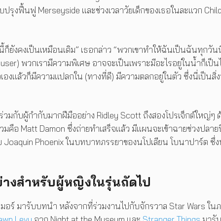
ปรับปรุงฟื้นฟู Merseyside และช่วงเวลาวัยเด็กของเธอในละแวก Chil
็ยังคงเป็นเหมือนเดิม” เธอกล่าว “พวกเขาทำให้ฉันเป็นฉันทุกวันนี
Scouser) พวกเรามีความพิเศษ อาจจะเป็นเพราะมีอะไรอยู่ในน้ำก็เป็น
แล้วก็มีความแปลกใน (ทางที่ดี) มีความตลกอยู่ในตัว ซึ่งนี่เป็นสิ่งท
่วมกับผู้กำกับมากฝีมืออย่าง Ridley Scott ถึงสองโปรเจ็กต์ใหญ่ๆ ด
ร่วมคือ Matt Damon ซึ่งถ่ายทำเสร็จแล้ว มีแผนจะเข้าฉายช่วงปลายป
วมกับ Joaquin Phoenix ในบทบาทภรรยาของนโปเลียน โบนาปาร์ต ซึ่งน
งสำหรับผู้หญิงในรุ่นถัดไป
 โคเมอร์ มารับบทนำ หลังจากที่ร่วมงานไปกับจักรวาล Star Wars ใน
awn Levy
จาก Night at the Museum และ
Stranger Things
มารั