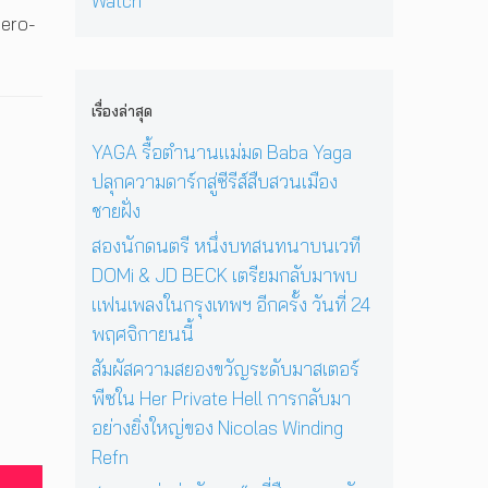
Watch
เ
อ
ง
‘
ก่
hero-
พ
า
N
O
อ
ล
ยุ
i
n
น
ง
1
c
e
ด
ใ
2
o
D
ว
เรื่องล่าสุด
น
ปี
l
a
ง
ก
ที่
a
y
YAGA รื้อตำนานแม่มด Baba Yaga
อ
รุ
ร้
s
I
า
ปลุกความดาร์กสู่ซีรีส์สืบสวนเมือง
ง
อ
W
n
ทิ
เ
ง
ชายฝั่ง
i
T
ต
ท
เ
n
h
ย์
สองนักดนตรี หนึ่งบทสนทนาบนเวที
พ
พ
d
e
จ
DOMi & JD BECK เตรียมกลับมาพบ
ฯ
ล
i
S
ะ
อี
ง
แฟนเพลงในกรุงเทพฯ อีกครั้ง วันที่ 24
n
u
ดั
ก
ใ
g
n
พฤศจิกายนนี้
บ
ค
น
R
’
สู
รั้
ห้
สัมผัสความสยองขวัญระดับมาสเตอร์
e
พ
ญ
ง
อ
f
ร้
พีซใน Her Private Hell การกลับมา
วั
ง
n
อ
อย่างยิ่งใหญ่ของ Nicolas Winding
น
น
ม
Refn
ที่
อ
โ
2
น