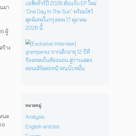
R
y
รี
ว
ส
E
ึ้นมา
เ
ห
า
เ
P
มื่
นึ่
ม
ต
คั
อ
ง
ด
อ
ม
ค
บ
 ผู้
า
ร์
แ
รู
ท
ร์
พี
บ็
วิ
ส
[
ก
ซ
ก
ท
กสร้าง
น
E
สู่
ใ
เ
ย
ท
x
ซี
น
อ
า
น
c
รี
H
เ
ศ
า
l
ส์
e
ชี
า
บ
u
สื
r
ย
ส
น
s
บ
P
!
ต
เ
i
ส
r
ป
ร์
ว
v
ว
i
ร
แ
ที
e
น
v
ะ
ล
หมวดหมู่
D
I
เ
a
ก
ะ
O
n
มื
t
า
ำหนด
Analysis
มิ
M
t
อ
e
ศ
ต
เธอ
i
e
English articles
ง
H
เ
ร
&
r
ช
e
อ