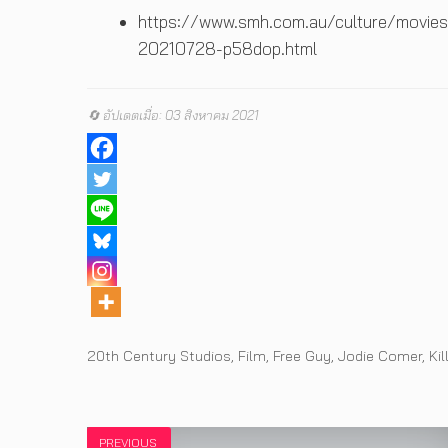
https://www.smh.com.au/culture/movies/j
20210728-p58dop.html
🔄 อัปเดตเมื่อ: 03 สิงหาคม 2021
Tags
20th Century Studios
,
Film
,
Free Guy
,
Jodie Comer
,
Kil
PREVIOUS