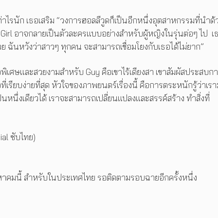
ท่าไรนัก เธอเสริม “วงการฮอลลีวูดก็เป็นอีกหนึ่งอุตสาหกรรมที่นำด้
 Girl อาจกลายเป็นตัวละครแบบอย่างสำหรับผู้หญิงในรุ่นต่อๆ ไป เธ
กด้วย ฉันหวังว่าสาวๆ ทุกคน จะสามารถเชื่อมโยงกับเธอได้ไม่ยาก”
่ช่างพิเศษและสวยงามสำหรับ Guy คือเขาไร้เดียงสา เขาสัมผัสประสบก
ที่เรียบง่ายที่สุด หัวใจของภาพยนตร์เรื่องนี้ คือการตระหนักรู้ว่าเรา
นหนึ่งเดียวได้ เราจะสามารถเปลี่ยนแปลงและสรรค์สร้าง ทำสิ่งที่
cial ซับไทย)
หาคมนี้ สำหรับในประเทศไทย รอติดตามรอบฉายอีกครั้งหนึ่ง