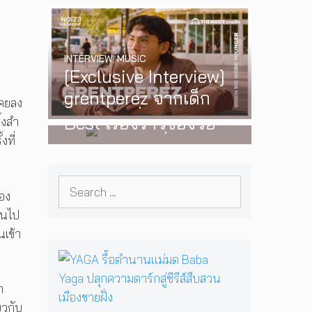
ย
‘One Day In The Sun’
พร้อมโชว์สุดพิเศษใน
INTERVIEW
,
MUSIC
กรุงเทพ 17 ตุลาคม
[Exclusive Interview]
2026 นี้
WATCH
,
LGBTQIAN+
grentperez จากเด็ก
I Wish You All the
เคยลง
อายุ 12 ปีที่ร้องเพลงใน
Best เรื่องราวของวัย
้งสำ
ห้องนอน สู่การแสดง
งที่
รุ่นนอนไบนารี่ กับ
คอนเสิร์ตต่อหน้าคนนับ
ครอบครัวที่เขาเลือกได้
หมื่น
Search
เอง ผลงานการกำกับ
อง
for:
ภาพยนตร์เรื่องแรกของ
ันไป
Tommy Dorfman
นเข้า
Y
A
G
า
A
ยวกับ