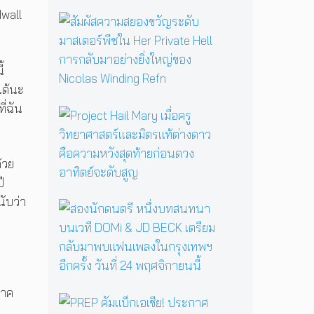
รื้
dwall
อ
สั
ตำ
ม
น
ผั
า
ส
้
น
ค
ได้นะ
แ
ว
ม่
า
ี่ฉัน
P
ม
ม
r
ด
ส
o
B
ย
j
้วย
a
อ
e
b
ง
ี
c
a
ข
t
ับว่า
ส
Y
วั
H
อ
a
ญ
a
ง
g
ร
i
นั
a
ะ
l
ก
ป
ดั
M
ด
ลุ
บ
a
ภาค
น
ก
ม
P
r
ต
บ
ค
า