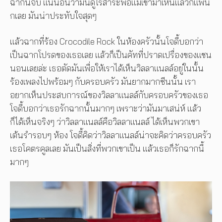
ฉากนี้จบ แน่นอนว่ามันดูไร้สาระพอแม่เข้ามาเห็นแล้วก็แพนิ
กเลย มันน่าประทับใจสุดๆ
แล้วฉากที่ร้อง Crocodile Rock ในห้องครัวนั้นโจดี้บอกว่า
เป็นฉากโปรดของเธอเลย แล้วก็เป็นคัทที่ปราดเปรื่องของแชน
นอนเลยล่ะ เธอตัดมันเพื่อให้เราได้เห็นวิลลาแนลล์อยู่ในนั้น
ร้องเพลงไปพร้อมๆ กับครอบครัว มันยากมากซีนนั้น เรา
อยากเห็นประสบการณ์ของวิลลาแนลล์กับครอบครัวของเธอ
โจดี้บอกว่าเธอรักฉากนั้นมากๆ เพราะว่ามันมาเสน่ห์ แล้ว
ก็ได้เห็นจริงๆ ว่าวิลลาแนลล์คือวิลลาแนลล์ ได้เห็นพวกเขา
เต้นรำรอบๆ ห้อง โจดี้คิดว่าวิลลาแนลล์น่าจะคิดว่าครอบครัว
เธอโคตรคูลเลย มันเป็นสิ่งที่พวกเขาเป็น แล้วเธอก็รักฉากนี้
มากๆ