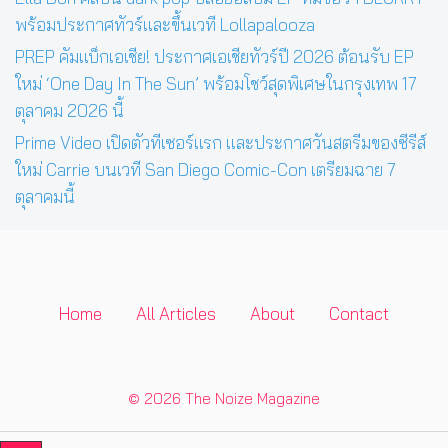
พร้อมประกาศทัวร์และขึ้นเวที Lollapalooza
PREP คัมแบ็กเอเชีย! ประกาศเอเชียทัวร์ปี 2026 ต้อนรับ EP
ใหม่ ‘One Day In The Sun’ พร้อมโชว์สุดพิเศษในกรุงเทพ 17
ตุลาคม 2026 นี้
Prime Video เปิดตัวทีเซอร์แรก และประกาศวันสตรีมของซีรีส์
ใหม่ Carrie บนเวที San Diego Comic-Con เตรียมฉาย 7
ตุลาคมนี้
Home
All Articles
About
Contact
© 2026 The Noize Magazine