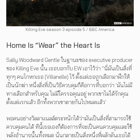
Killing Eve season 3 episode 5 / BBC America
Home Is “Wear” the Heart Is
Sally Woodward Gentle ในฐานะของ executive producer
ของ Killing Eve นั้น เธอบอกกับ EW เอาไว้ว่า “นี่มันเป็นสิ่งที่
ทุกๆ คนโกหกเธอ (Villanelle) ไว้ ตั้งแต่เธอถูกเลือกมาฝึกให้
เป็นนักฆ่า หนึ่งสิ่งที่เป็นวิธีควบคุมก็คือการที่บอกว่า ‘มันไม่มี
ทางเลือกสำหรับคุณ ไม่มีใครรอคุณอยู่ พวกเขาไม่ได้รักคุณ
ตั้งแต่แรกแล้ว อีกทั้งพวกเขาตายกันไปหมดแล้ว’
พอคนอย่างวิลลาแนลล์ตระหนักได้ว่ามันเป็นสิ่งที่สามารถใช้
ควบคุมคนได้ ทีนี้เธอเองก็ต้องการที่จะเป็นคนควบคุมและใช้
พลังอำนาจนั้นทั้งหมด นั่นกลายเป็นสิ่งหนึ่งที่ผลักดันเธอได้