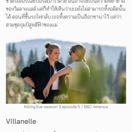
ชีวิตปีเตอร์และบอริสเอาไว้ด้วย มันอาจจะเป็นความพยายาม
ของวิลลาแนลล์ แต่ก็ทำให้เห็นว่าเธอยังไม่สามารถทิ้งอดีตนั้น
ได้ ตอนที่ขึ้นรถไฟกลับ เธอทิ้งความเป็นอ็อกซาน่าไว้ แต่ว่า
สวมชุดจุมป์สูทสีฟ้าของแม่
Killing Eve season 3 episode 5 / BBC America
Villanelle