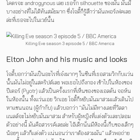
โคตรจะ androgynous เลย เธอรัก silhouette ของมัน มันมี
บางอย่างที่ไม่ได้ทันสมัยมาก ซึ่งโจดี้ก็รู้สึกว่ามันเพอร์เฟคเลย
ล่ะที่เธอจะไปในเวย์นั้น
Killing Eve season 3 episode 5 / BBC America
Elton John and his music and looks
โจดี้บอกว่ามันเป็นอะไรที่เจ๋งมากๆ ในซีนที่เธอสวมวิกกับแว่น
นั้นมันไม่อยู่ในสคริปต์เลย พอเธอไปถึงกอง เข้าไปในห้องของ
ปีเตอร์ (Pyotr) แล้วเป็นครั้งแรกที่เห็นของของเอลตัน จอห์น
ในห้องนั้น ทั้งแว่นเอย วิกเอย โจดี้ก็หยิบมันมาสวมแล้วเดินไป
หาแชนนอน (ผู้กำกับ) แล้วบอกว่า “มันไม่มีทางเลยที่วิลลา
แนลล์จะไม่หยิบมันมาสวม สำหรับผู้หญิงที่แต่งตัวและปลอม
ตัวอย่างนี้ มันคือสวรรค์เลยล่ะ ไอ้เด็กนั่นมีห้องนี้เก็บของเล็กๆ
น้อยๆ แล้วก็แต่งตัว แน่นอนว่าเราต้องสวมมัน” แล้วพอถ่าย