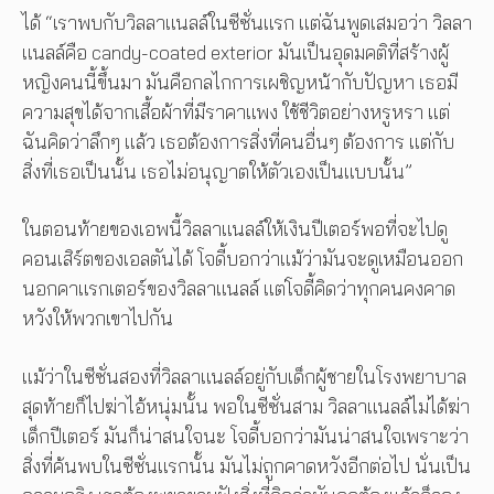
ได้ “เราพบกับวิลลาแนลล์ในซีซั่นแรก แต่ฉันพูดเสมอว่า วิลลา
แนลล์คือ candy-coated exterior มันเป็นอุดมคติที่สร้างผู้
หญิงคนนี้ขึ้นมา มันคือกลไกการเผชิญหน้ากับปัญหา เธอมี
ความสุขได้จากเสื้อผ้าที่มีราคาแพง ใช้ชีวิตอย่างหรูหรา แต่
ฉันคิดว่าลึกๆ แล้ว เธอต้องการสิ่งที่คนอื่นๆ ต้องการ แต่กับ
สิ่งที่เธอเป็นนั้น เธอไม่อนุญาตให้ตัวเองเป็นแบบนั้น”
ในตอนท้ายของเอพนี้วิลลาแนลล์ให้เงินปีเตอร์พอที่จะไปดู
คอนเสิร์ตของเอลตันได้ โจดี้บอกว่าแม้ว่ามันจะดูเหมือนออก
นอกคาแรกเตอร์ของวิลลาแนลล์ แต่โจดี้คิดว่าทุกคนคงคาด
หวังให้พวกเขาไปกัน
แม้ว่าในซีซั่นสองที่วิลลาแนลล์อยู่กับเด็กผู้ชายในโรงพยาบาล
สุดท้ายก็ไปฆ่าไอ้หนุ่มนั้น พอในซีซั่นสาม วิลลาแนลล์ไม่ได้ฆ่า
เด็กปีเตอร์ มันก็น่าสนใจนะ โจดี้บอกว่ามันน่าสนใจเพราะว่า
สิ่งที่ค้นพบในซีซั่นแรกนั้น มันไม่ถูกคาดหวังอีกต่อไป นั่นเป็น