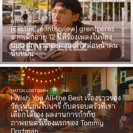
INTERVIEW
,
MUSIC
[Exclusive Interview] grentperez
จากเด็กอายุ 12 ปีที่ร้องเพลงในห้อง
นอน สู่การแสดงคอนเสิร์ตต่อหน้าคน
นับหมื่น
WATCH
,
LGBTQIAN+
I Wish You All the Best เรื่องราวของ
วัยรุ่นนอนไบนารี่ กับครอบครัวที่เขา
เลือกได้เอง ผลงานการกำกับ
ภาพยนตร์เรื่องแรกของ Tommy
Dorfman