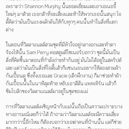
เพราะว่า Shannon Murphy นั้นยอดเยี่ยมและเอาเอเนอจี้
ใหม่ๆ มาด้วย เธอกล้าที่จะเสี่ยงและท้าให้พวกเธอนั้นสนุก โจ
ดี้คิดว่ามันเป็นแรงผลักดันให้กับทุกๆ คนนั้นทำในสิ่งที่แตก
ต่าง
ในตอนที่วิลลาแนลล์สวมชุดที่มีหัวใจอยู่กลางอกและทำตา
ร้องไห้นั้น Sam Perry คอสตูมดีไซเนอร์บอกว่า ชุดนี้มันเป็น
สิ่งที่คิดขึ้นมาตอนที่กำลังถ่ายทำกันอยู่ มันไม่ได้อยู่ในสคริปต์
เลย แต่ว่ามันเป็นสิ่งที่โจดี้แล้วก็แชนนอนอยากให้ลองสวมผ้า
กันเปื้อนดู ซึ่งทั้งเธอและ Gracie (เด็กฝึกงาน) ก็มาช่วยทำผ้า
กันเปื้อนนั้นในนาทีสุดท้าย หยิบเอาสีสัน แพทเทิร์น แล้วก็
ซิมโบลิกของวิลลาเแนลล์มาอยู่ในชุดของแม่
การที่วิลลาแนลล์เผชิญหน้ากับแม่นั้นถือเป็นความเปราะบาง
ทางอารมณ์เลยก็ว่าได้ ถ้าถามว่าวิลลาแนลล์จะมีความเสี่ยง
มากกว่านี้อีกไหม ก็ต้องบอกว่าเธอฆ่าคนที่บ้านนั้น แต่ก็ช่วย