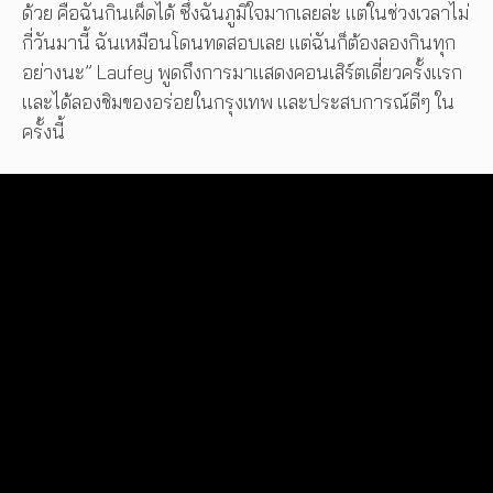
ด้วย คือฉันกินเผ็ดได้ ซึ่งฉันภูมิใจมากเลยล่ะ แต่ในช่วงเวลาไม่
กี่วันมานี้ ฉันเหมือนโดนทดสอบเลย แต่ฉันก็ต้องลองกินทุก
อย่างนะ” Laufey พูดถึงการมาแสดงคอนเสิร์ตเดี่ยวครั้งแรก
และได้ลองชิมของอร่อยในกรุงเทพ และประสบการณ์ดีๆ ใน
ครั้งนี้