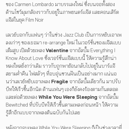
ของ Carmen Lombardo มาบรรเลงใหม่ ซึ่งบนจอทั้่งสอง
ด้านโชว์มุมกล้องราวกับอยู่ในภาพยนตร์แจ๊ส และคอนเสิร์ต
แจ๊สในยุค Film Noir
เลเวย์บอกกับแฟนๆ ว่าในช่วง Jazz Club เป็นการหยิบเอาเพ
ลงเก่าๆ ของเธอมา re-arrange ใหม่ ในเวอร์ชั่นของแจ๊สแบบ
เต็มสูบ เปิดด้วยเพลง
Valentine
จากอัลบั้ม Everything I
Know About Love ซึ่งเวอร์ชั่นแจ๊สแบบนี้ ให้ความรู้สึกน่า
หลงใหลยิ่งกว่าเดิม ราวกับถูกพาย้อนกลับไปอยู่ในบาร์แจ๊
สยามค่ำคืน ไฟสลัวๆ ที่อบอุ่นชวนฝันเป็นอย่างมาก แน่นอ
นว่าเลเวย์หยิบเอาเพลง
Fragile
จากอัลบั้มเดียวกัน มาปรับ
บีทให้เร็วขึ้นอีกนิด ด้านแฟนๆ เองก็ยังคงร้องตามกันตลอด
และต่อด้วยเพลง
While You Were Sleeping
จากอัลบั้ม
Bewitched ที่ปรับบีทให้เร็วขึ้นตามเพลงก่อนหน้า ให้ความ
รู้สึกอีกแบบจากเพลงต้นฉบับกันไปเลย
หลังจากจบเพลง While You Were Sleeping ก็เป็นช่วงเวลาที่