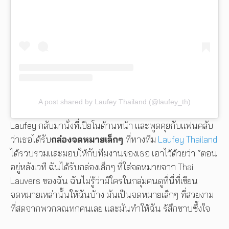
A post shared by Laufey Thailand (@laufey_th)
Laufey กลับมานั่งที่เปียโนด้านหน้า และพูดคุยกับแฟนคลับ
ว่าเธอได้รับ
กล่องจดหมายเล็กๆ
ที่ทางทีม
Laufey Thailand
ได้รวบรวมและมอบให้กับทีมงานของเธอ เอาไว้ด้วยว่า “ตอน
อยู่หลังเวที ฉันได้รับกล่องเล็กๆ ที่ใส่จดหมายจาก Thai
Lauvers ของฉัน ฉันไม่รู้ว่ามีใครในกลุ่มคนดูที่นี่ที่เขียน
จดหมายเหล่านั้นให้ฉันบ้าง มันเป็นจดหมายเล็กๆ ที่สวยงาม
ที่สุดจากพวกคุณทุกคนเลย และมันทำให้ฉัน รู้สึกซาบซึ้งใจ
มากๆ เลยค่ะ”