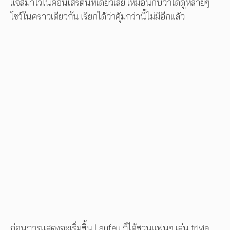
แจ๊สมาไว้ในคอนเสิร์ตนี้ที่เดียวเลย เหมือนกับว่าได้ดูหลายๆ
โชว์ในคราวเดียวกัน เรียกได้ว่าคุ้มกว่านี้ไม่มีอีกแล้ว
ก่อนการแสดงจะเริ่มขึ้น Laufey ก็ได้ชวนแฟนๆ เล่น trivia