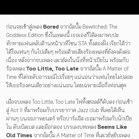
ก่อนจะเข้าสู่เพลง
Bored
จากอัลบั้ม Bewitched: The
Goddess Edition ซึ่งในเพลงนี้ เธอเองก็ได้ลงมาพบปะ
ทักทายแฟนคลับด้านหน้าเวทีโซน STA ทั้งสองฝั่ง เรียกได้ว่า
ได้ใจแฟนๆ กันไปเต็มๆ พร้อมด้วยเสียงร้องเพลงที่ยังคงดังต่อ
เนื่อง หลังจากจบเพลง เลเวย์ลงในนั่งที่หน้าเปียโน พร้อมกับ
ร้องเพลง
Too Little, Too Late
จากอัลบั้ม A Matter of
Time ที่ไต่ระดับอารมณ์ไปเรื่อยๆ แน่นอนว่าแฟนไทยไม่ปล่อย
ให้เธอร้องคนเดียวอย่างแน่นอน โดยเฉพาะเมื่อถึงท่อนฮุค
เมื่อจบเพลง Too Little, Too Late ไฟทั้งฮอลล์ก็ดับลง ก่อนเข้า
สู่ Act II ที่มาพร้อมกับบรรยากาศ Jazz club ที่เคยได้เห็น
ผ่านๆ บนจอภาพยนตร์ หรือบาร์แจ๊ส เธอมาพร้อมกับนักเปีย
โน ดับเบิลเบส และมือกลอง บรรเลงบทเพลง
Seems Like
Old Times
จากอัลบั้ม A Matter of Time ที่เลเวย์หยิบเพลง