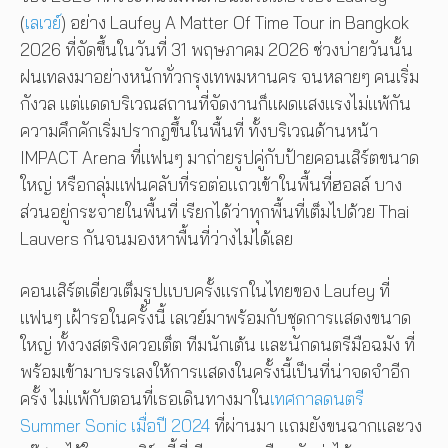
(
เลเวย์
) อย่าง Laufey A Matter Of Time Tour in Bangkok
2026 ที่จัดขึ้นในวันที่ 31 พฤษภาคม 2026 ช่วงบ่ายวันนั้น
ฝนเทลงมาอย่างหนักทั่วกรุงเทพมหานคร จนหลายๆ คนเริ่ม
กังวล แต่แดดบริเวณสถานที่จัดงานก็แผดแสงแรงไม่แพ้กัน
ความคึกคักเริ่มปรากฎขึ้นในพื้นที่ ทั้งบริเวณด้านหน้า
IMPACT Arena ที่แฟนๆ มาถ่ายรูปคู่กับป้ายคอนเสิร์ตขนาด
ใหญ่ หรือกลุ่มแฟนคลับที่รอต่อแถวเข้าในพื้นที่ฮอลล์ บาง
ส่วนอยู่กระจายในพื้นที่ เรียกได้ว่าทุกพื้นที่เต็มไปด้วย Thai
Lauvers กันจนมองหาพื้นที่ว่างไม่ได้เลย
คอนเสิร์ตเดี่ยวเต็มรูปแบบครั้งแรกในไทยของ Laufey ที่
แฟนๆ เฝ้ารอในครั้งนี้ เลเวย์มาพร้อมกับชุดการแสดงขนาด
ใหญ่ ทั้งวงสตริงควอเต็ต ทีมนักเต้น และนักดนตรีมือฉมัง ที่
พร้อมเข้ามาบรรเลงให้การแสดงในครั้งนี้เป็นที่น่าจดจำอีก
ครั้ง ไม่แพ้กับตอนที่เธอเดินทางมาใน
เทศกาลดนตรี
Summer Sonic เมื่อปี 2024
ที่ผ่านมา แถมยังขนฉากและวง