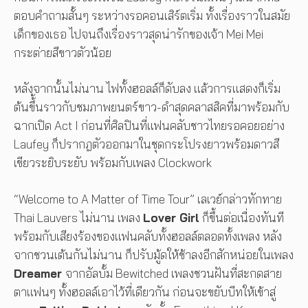
ตอบคำถามสั้นๆ ระหว่างรอคอนเสิร์ตเริ่ม ทั้งเรื่องราวในสมัย
เด็กของเธอ ไปจนถึงเรื่องราวสุดน่ารักของเจ้า Mei Mei
กระต่ายสีขาวตัวน้อย
หลังจากนั้นไม่นาน ไฟทั้งฮอลล์ก็ดับลง แล้วการแสดงก็เริ่ม
ต้นขึ้้นราวกับชมภาพยนตร์ขาว-ดำสุดคลาสสิคที่มาพร้อมกับ
ฉากเปิด Act I ก่อนที่ศิลปินที่แฟนคลับชาวไทยรอคอยอย่าง
Laufey ก็ปรากฎตัวออกมาในชุดกระโปรงยาวพร้อมดาวสี
เขียวระยิบระยับ พร้อมกับเพลง Clockwork
“Welcome to A Matter of Time Tour” เลเวย์กล่าวทักทาย
Thai Lauvers ไม่นาน เพลง
Lover Girl
ก็ขึ้นต่อเนื่องทันที
พร้อมกับเสียงร้องของแฟนคลับทั้งฮอลล์ตลอดทั้งเพลง หลัง
จากชวนเต้นกันไม่นาน ก็ปรับมู้ดให้ช้าลงอีกสักหน่อยในเพลง
Dreamer
จากอัลบั้ม Bewitched เพลงชวนฝันที่สะกดสาย
ตาแฟนๆ ทั้งฮอลล์เอาไว้ที่เดียวกัน ก่อนจะขยับบีทให้เข้าสู่