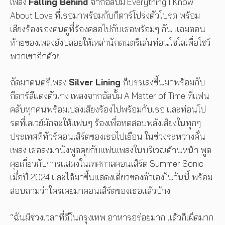
เพลง
Falling Behind
จากอัลบั้ม Everything I Know
About Love ที่เธอมาพร้อมกับกีตาร์โปร่งตัวโปรด พร้อม
เสียงร้องของคนดูที่ร้องคลอไปกับเธอพร้อมๆ กัน แถมตอน
ท้ายของเพลงยังปล่อยให้เหล่านักดนตรีเล่นท่อนโซโล่เพื่อโชว์
พวกเขาอีกด้วย
ถัดมาดนตรีเพลง
Silver Lining
ก็บรรเลงขึ้นมาพร้อมกับ
กีตาร์สีแดงตัวเก่ง เพลงจากอัลบั้ม A Matter of Time ที่แฟน
คลับทุกคนพร้อมเปล่งเสียงร้องไปพร้อมกับเธอ และท่อนโป
รดที่เลเวย์มักจะให้แฟนๆ ร้องเพื่อทดสอบพลังเสียงในทุกๆ
ประเทศที่ทัวร์คอนเสิร์ตของเธอไปเยือน ในช่วงระหว่างคั่น
เพลง เธอลงมานั่งพูดคุยกับแฟนเพลงในบริเวณด้านหน้า พูด
คุยเกี่ยวกับการแสดงในเทศกาลคอนเสิร์ต Summer Sonic
เมื่อปี 2024 และได้มาขึ้นแสดงเดี่ยวของตัวเองในวันนี้ พร้อม
สอบถามว่าใครเคยมาคอนเสิร์ตของเธอแล้วบ้าง
“ฉันมีช่วงเวลาที่ดีในกรุงเทพ อาหารอร่อยมาก แล้วก็เผ็ดมาก