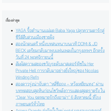
เรื่องล่าสุด
YAGA รื้อตำนานแม่มด Baba Yaga ปลุกความดาร์กสู่
ซีรีส์สืบสวนเมืองชายฝั่ง
สองนักดนตรี หนึ่งบทสนทนาบนเวที DOMi & JD
BECK เตรียมกลับมาพบแฟนเพลงในกรุงเทพฯ อีกครั้ง
วันที่ 24 พฤศจิกายนนี้
สัมผัสความสยองขวัญระดับมาสเตอร์พีซใน Her
Private Hell การกลับมาอย่างยิ่งใหญ่ของ Nicolas
Winding Refn
สองดาวรุ่งน่าจับตา “หลี่ซือถง – หวังเหยียนทง” ผ่าน
บททดสอบสุดหินก่อนโชว์พลังการแสดงสุดตราตรึง ใน
“Dear You จดหมายรักถึงอาม่า” 6 สิงหาคมนี้ ที่โรง
ภาพยนตร์ทั่วไทย
Ariana Grande ส่งอัลบั้มใหม่ petal ผลงานมาสเตอร์