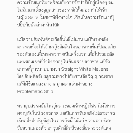
ความรักสนุกที่มาพร้อมกับการจัดปาร์ตี้อยู่เนืองๆ จน
ไม่มีเวลาเลี้ยงดูลูกสาวของราชินิทั้งสอง ทำให้เจ้า
หญิง Saira โหยหาที่พึ่งทางใจ เกิดเป็นความรักแบบปุ๊
ปปั๊ปกับนักล่าค่าหัว Kiki
แม้ความสัมพันธ์จะเกิดขึ้นได้ไม่นาน แต่ก็ทรงพลัง
มากพอที่จะให้เจ้าหญิงตัดสินใจออกจากพื้นที่ปลอดภัย
ของตัวเองเพื่อท่องอวกาศเป็นครั้งแรก เพื่อไปช่วยอดีต
แฟนของเธอที่กำลังตกอยู่ในอันตรายจากชายแท้ตัว
ฉกาจที่ถูกขนานนามว่า Straight White Maliens
โดยจับพลัดจับผลูร่วมทางไปกับยานจิตวิญญาณชาย
แท้ที่มีชื่อแผลงมาจากมุกตลกเล่นคำอย่าง
Problematic Ship
ทว่าอุปสรรคอันใหญ่หลวงของเจ้าหญิงไซร่าไม่ใช่การ
ผจญภัยในห้วงอวกาศ แต่เป็นการที่เธอยังไม่สามารถ
เรียกสิ่งสำคัญที่สุดในภารกิจนี้ ได้แก่ ขวานลาบริสห
รือขวานสองหัว อาวุธศักดิ์สิทธิ์ของเชื้อพระวงศ์แห่ง