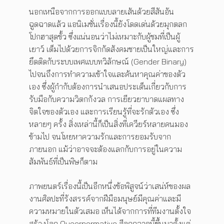
นอกเหนือจากการออกแบบลายเส้นด้วยสีสันอัน
ฉูดฉาดแล้ว แอนิเมชั่นเรื่องนี้ยังโดดเด่นด้วยมุกตลก
โปกฮาสุดขั้ว ซึ่งแน่นอนว่าไม่เหมาะกับผู้ชมที่เป็นผู้
เยาว์ เต็มไปด้วยการจิกกัดสังคมชายเป็นใหญ่และการ
ยึดติดกับระบบเพศแบบทวิลักษณ์ (Gender Binary)
ไปจนถึงการทำความเข้าใจและค้นหาคุณค่าของตัว
เอง ซึ่งผู้กำกับต้องการนำเสนอประเด็นเกี่ยวกับการ
รับมือกับความวิตกกังวล การเยียวยาบาดแผลทาง
จิตใจของตัวเอง และการเรียนรู้ที่จะรักตัวเอง ซึ่ง
หลายๆ ครั้ง สิ่งเหล่านี้ก็เป็นสิ่งที่เควียร์หลายคนมอง
ข้ามไป จนโหยหาความรักและการยอมรับจาก
ภายนอก แม้ว่าอาจจะต้องแลกกับการอยู่ในความ
สัมพันธ์ที่เป็นพิษก็ตาม
ภาพยนตร์เรื่องนี้เป็นอีกหนึ่งข้อพิสูจน์ว่าเสน่ห์ของผล
งานศิลปะที่รังสรรค์จากฝีมือมนุษย์มีคุณค่าและมี
ความหมายในตัวเสมอ เห็นได้จากการที่ทีมงานตั้งใจ
สร้างโลก Queernormative สีลูกกวาดนี้ขึ้นมาตั้งแต่