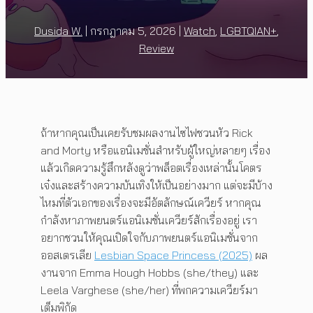
Dusida W.
|
กรกฎาคม 5, 2026
|
Watch
,
LGBTQIAN+
,
Review
ถ้าหากคุณเป็นเคยรับชมผลงานไซไฟชวนหัว Rick
and Morty หรือแอนิเมชั่นสำหรับผู้ใหญ่หลายๆ เรื่อง
แล้วเกิดความรู้สึกหลังดูว่าพล็อตเรื่องเหล่านั้นโคตร
เจ๋งและสร้างความบันเทิงให้เป็นอย่างมาก แต่จะมีบ้าง
ไหมที่ตัวเอกของเรื่องจะมีอัตลักษณ์เควียร์ หากคุณ
กำลังหาภาพยนตร์แอนิเมชั่นเควียร์สักเรื่องอยู่ เรา
อยากชวนให้คุณเปิดใจกับภาพยนตร์แอนิเมชั่นจาก
ออสเตรเลีย
Lesbian Space Princess (2025)
ผล
งานจาก Emma Hough Hobbs (she/they) และ
Leela Varghese (she/her) ที่พกความเควียร์มา
เต็มพิกัด