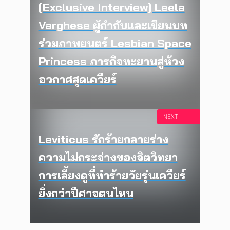
[Exclusive Interview] Leela
Varghese ผู้กำกับและเขียนบท
ร่วมภาพยนตร์ Lesbian Space
Princess ภารกิจทะยานสู่ห้วง
อวกาศสุดเควียร์
NEXT
Leviticus รักร้ายกลายร่าง
ความไม่กระจ่างของจิตวิทยา
การเลี้ยงดูที่ทำร้ายวัยรุ่นเควียร์
ยิ่งกว่าปีศาจตนไหน