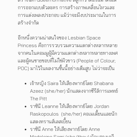
การออกแบบตัวละคร การสร้างภาพเคลื่อนไหวและ
การแต่งเพลงประกอบ แม้ว่าจะมีงบประมาณในการ
สร้างจำกัด
อีกหนึ่งความน่าสนใจของ Lesbian Space
Princess คือการรวบรวมความแตกต่างหลากหลาย
จากคนในคอมมูผู้มีความแตกต่างหลากหลายทางเพศ
และผู้คนชายขอบที่ไม่ใช่ผิวขาว (People of Colour;
POC) มาไว้ในผลงานชิ้นนี้อย่างเต็มสูบ ไม่ว่าจะเป็น
เจ้าหญิง Saira ให้เสียงพากย์โดย Shabana
Azeez (she/her) นักแสดงจากซีรีส์การแพทย์
The Pitt
ราชินี Leanne ให้เสียงพากย์โดย Jordan
Raskopoulos (she/her) คอเมเดี้ยนและนัก
แสดงทรานส์เลสเบี้ยน
ราชินี Anne ให้เสียงพากย์โดย Anne
Madeleine Sami (she/they) นักแสดงเควี