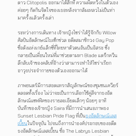
ดาว Clitopolis ออกมาได้สักที ความผิดหวังในตัวเอง
ค่อยๆ กัดกินจิตใจของเธอหลังจากล้มเหลวไม่เป็นท่า
มาครั้งแล้วครั้งเล่า
ระหว่างการเดินทาง เจ้าหญิงไซร่าได้รู้จักกับ Willow
ศิลปินอัตลักษณ์ไบเซ็กช่วล อดีตสมาชิกวง Gay Pop
ชื่อดังแห่งเกย์แล็กซี่ที่โหยหาตัวตนอันเป็นอิสระ ซึ่ง
กลายเป็นเพื่อนใหม่ที่มาช่วยตามหา Blade แดร็กควีน
ลึกลับเจ้าของคลับที่อ้างว่าสามารถทำให้ไซร่าเรียก
อาวุธประจำกายของตัวเองออกมาได้
ภาพยนตร์มีการสอดแทรกสัญลักษณ์ของชุมชนเควียร์
ตลอดทั้งเรื่อง ไม่ว่าจะเป็นการเลือกใช้คู่สีจากธงอัต
ลักษณ์แซฟฟิคของรายละเอียดเล็กๆ น้อยๆ อาทิ
บันทึกของเจ้าหญิง Saira ที่มีการนำเสนอภาพธง
Sunset Lesbian Pride Flag ที่เป็น
ธงอัตลักษณ์เลส
เบี้ยน
ในปัจจุบัน ไปจนถึงการนำองค์ประกอบของอดีต
ธงอัตลักษณ์เลสเบี้ยน ชื่อ The Labrys Lesbian