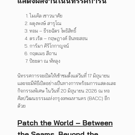
แสดงผลงานในนิทรรศการนี้
ไมเคิล เชาวนาศัย
ผดุงพงษ์ สารุโณ
ทอม – ธีระฉัตร โพธิสิทธิ์
ดร.เร้ด – กฤษฎางค์ อินทะสอน
การ์มา ศิริโกกาญจน์
กฤตเมธ สีถาน
ปิยะดา ณ พัทลุง
นิทรรศการจะเปิดให้เข้าชมตั้งแต่วันที่ 17 มิถุนายน
และจะมีพิธีเปิดอย่างเป็นทางการพร้อมการแสดงและ
กิจกรรมพิเศษ ในวันที่ 20 มิถุนายน 2026 ณ หอ
ศิลปวัฒนธรรมแห่งกรุงเทพมหานคร (BACC) อีก
ด้วย
Patch the World – Between
the Seams, Beyond the