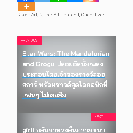
Tags
Queer Art
,
Queer Art Thailand
,
Queer Event
PREVIOUS
Star Wars: The Mandalorian
and Grogu ปล่อยอัลบั้มเพลง
ประกอบโดยเจ้าของรางวัลออ
สการ์ พร้อมซาวด์สุดไอคอนิกที่
แฟนๆ ไม่เคยลืม
NEXT
girli กลับมาทวงคืนความขบถ