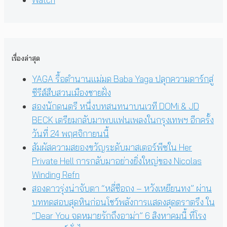
เรื่องล่าสุด
YAGA รื้อตำนานแม่มด Baba Yaga ปลุกความดาร์กสู่
ซีรีส์สืบสวนเมืองชายฝั่ง
สองนักดนตรี หนึ่งบทสนทนาบนเวที DOMi & JD
BECK เตรียมกลับมาพบแฟนเพลงในกรุงเทพฯ อีกครั้ง
วันที่ 24 พฤศจิกายนนี้
สัมผัสความสยองขวัญระดับมาสเตอร์พีซใน Her
Private Hell การกลับมาอย่างยิ่งใหญ่ของ Nicolas
Winding Refn
สองดาวรุ่งน่าจับตา “หลี่ซือถง – หวังเหยียนทง” ผ่าน
บททดสอบสุดหินก่อนโชว์พลังการแสดงสุดตราตรึง ใน
“Dear You จดหมายรักถึงอาม่า” 6 สิงหาคมนี้ ที่โรง