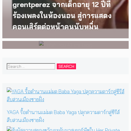
ของวัยรุ่นนอนไบนารี่ กับ
grentperez จากเด็กอายุ 12 ปีที่
ครอบครัวที่เขาเลือกได้เอง ผล
ร้องเพลงในห้องนอน สู่การแสดง
งานการกำกับภาพยนตร์เรื่องแรก
คอนเสิร์ตต่อหน้าคนนับหมื่น
ของ Tommy Dorfman
Search
for:
YAGA รื้อตำนานแม่มด Baba Yaga ปลุกความดาร์กสู่ซีรีส์
สืบสวนเมืองชายฝั่ง