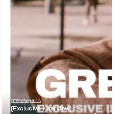
WATCH
,
LGBTQIAN+
INTERVIEW
,
MUSIC
I Wish You All the Best เรื่องราว
[Exclusive Interview]