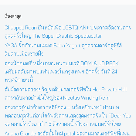
เรื่องล่าสุด
Chappell Roan ยืนหยัดเพื่อ LGBTQIAN+ ประกาศจัดงานการ
กุศลครั้งใหญ่ The Super Graphic Spectacular
YAGA รื้อตำนานแม่มด Baba Yaga ปลุกความดาร์กสู่ซีรีส์
สืบสวนเมืองชายฝั่ง
สองนักดนตรี หนึ่งบทสนทนาบนเวที DOMi & JD BECK
เตรียมกลับมาพบแฟนเพลงในกรุงเทพฯ อีกครั้ง วันที่ 24
พฤศจิกายนนี้
สัมผัสความสยองขวัญระดับมาสเตอร์พีซใน Her Private Hell
การกลับมาอย่างยิ่งใหญ่ของ Nicolas Winding Refn
สองดาวรุ่งน่าจับตา “หลี่ซือถง – หวังเหยียนทง” ผ่านบท
ทดสอบสุดหินก่อนโชว์พลังการแสดงสุดตราตรึง ใน “Dear You
จดหมายรักถึงอาม่า” 6 สิงหาคมนี้ ที่โรงภาพยนตร์ทั่วไทย
Ariana Grande ส่งอัลบั้มใหม่ petal ผลงานมาสเตอร์พีซที่แฟน