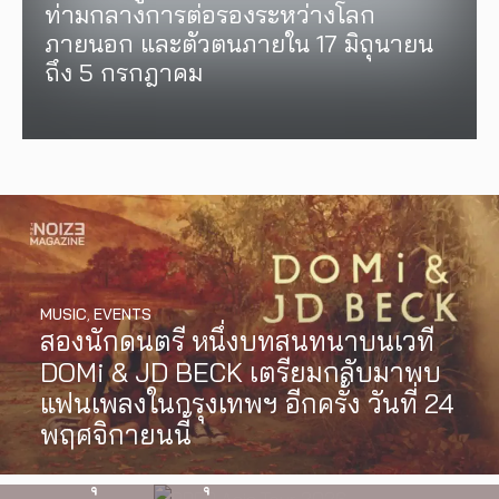
ท่ามกลางการต่อรองระหว่างโลก
ภายนอก และตัวตนภายใน 17 มิถุนายน
ถึง 5 กรกฎาคม
MUSIC
,
EVENTS
สองนักดนตรี หนึ่งบทสนทนาบนเวที
MUSIC
,
EVENTS
DOMi & JD BECK เตรียมกลับมาพบ
PREP คัมแบ็กเอเชีย! ประกาศเอเชีย
INTERVIEW
,
MUSIC
แฟนเพลงในกรุงเทพฯ อีกครั้ง วันที่ 24
ทัวร์ปี 2026 ต้อนรับ EP ใหม่ ‘One
[Exclusive Interview] grentperez
พฤศจิกายนนี้
Day In The Sun’ พร้อมโชว์สุดพิเศษ
จากเด็กอายุ 12 ปีที่ร้องเพลงในห้อง
ในกรุงเทพ 17 ตุลาคม 2026 นี้
นอน สู่การแสดงคอนเสิร์ตต่อหน้าคน