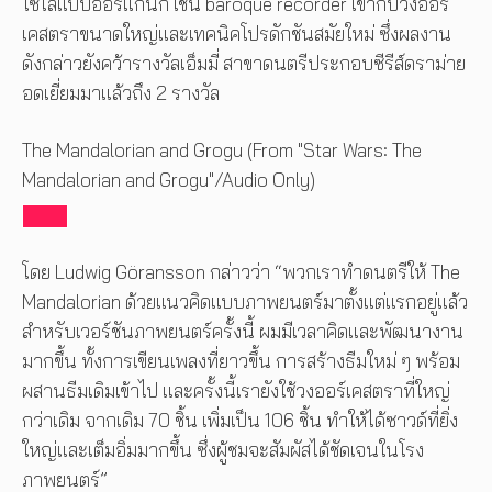
โซโลแบบออร์แกนิก เช่น baroque recorder เข้ากับวงออร์
เคสตราขนาดใหญ่และเทคนิคโปรดักชันสมัยใหม่ ซึ่งผลงาน
ดังกล่าวยังคว้ารางวัลเอ็มมี่ สาขาดนตรีประกอบซีรีส์ดราม่าย
อดเยี่ยมมาแล้วถึง 2 รางวัล
The Mandalorian and Grogu (From "Star Wars: The
Mandalorian and Grogu"/Audio Only)
โดย Ludwig Göransson กล่าวว่า “พวกเราทำดนตรีให้ The
Mandalorian ด้วยแนวคิดแบบภาพยนตร์มาตั้งแต่แรกอยู่แล้ว
สำหรับเวอร์ชันภาพยนตร์ครั้งนี้ ผมมีเวลาคิดและพัฒนางาน
มากขึ้น ทั้งการเขียนเพลงที่ยาวขึ้น การสร้างธีมใหม่ ๆ พร้อม
ผสานธีมเดิมเข้าไป และครั้งนี้เรายังใช้วงออร์เคสตราที่ใหญ่
กว่าเดิม จากเดิม 70 ชิ้น เพิ่มเป็น 106 ชิ้น ทำให้ได้ซาวด์ที่ยิ่ง
ใหญ่และเต็มอิ่มมากขึ้น ซึ่งผู้ชมจะสัมผัสได้ชัดเจนในโรง
ภาพยนตร์”