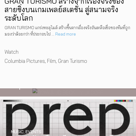
GRAN TURISMO สร้างจากเรื่องจริงของ
สายซิ่งบนเกมเพลย์สเตชั่น สู่สนามจริง
ระดับโลก
GRAN TURISMO แกร่งทะลุไมล์ สร้างขึ้นจากเรื่องจริงอันเหลือเชื่อของทีมที่ถูก
มองว่าด้อยกว่า ที่ประกอบไป …
Read more
Categories
Watch
MUSIC
,
EVENTS
สองนักดนตรี หนึ่งบทสนทนาบนเวที
Tags
Columbia Pictures
,
Film
,
Gran Turismo
DOMi & JD BECK เตรียมกลับมาพบ
แฟนเพลงในกรุงเทพฯ อีกครั้ง วันที่ 24
พฤศจิกายนนี้
MUSIC
,
EVENTS