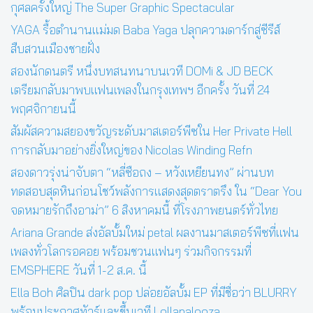
กุศลครั้งใหญ่ The Super Graphic Spectacular
YAGA รื้อตำนานแม่มด Baba Yaga ปลุกความดาร์กสู่ซีรีส์
สืบสวนเมืองชายฝั่ง
สองนักดนตรี หนึ่งบทสนทนาบนเวที DOMi & JD BECK
เตรียมกลับมาพบแฟนเพลงในกรุงเทพฯ อีกครั้ง วันที่ 24
พฤศจิกายนนี้
สัมผัสความสยองขวัญระดับมาสเตอร์พีซใน Her Private Hell
การกลับมาอย่างยิ่งใหญ่ของ Nicolas Winding Refn
สองดาวรุ่งน่าจับตา “หลี่ซือถง – หวังเหยียนทง” ผ่านบท
ทดสอบสุดหินก่อนโชว์พลังการแสดงสุดตราตรึง ใน “Dear You
จดหมายรักถึงอาม่า” 6 สิงหาคมนี้ ที่โรงภาพยนตร์ทั่วไทย
Ariana Grande ส่งอัลบั้มใหม่ petal ผลงานมาสเตอร์พีซที่แฟน
เพลงทั่วโลกรอคอย พร้อมชวนแฟนๆ ร่วมกิจกรรมที่
EMSPHERE วันที่ 1-2 ส.ค. นี้
Ella Boh ศิลปิน dark pop ปล่อยอัลบั้ม EP ที่มีชื่อว่า BLURRY
พร้อมประกาศทัวร์และขึ้นเวที Lollapalooza