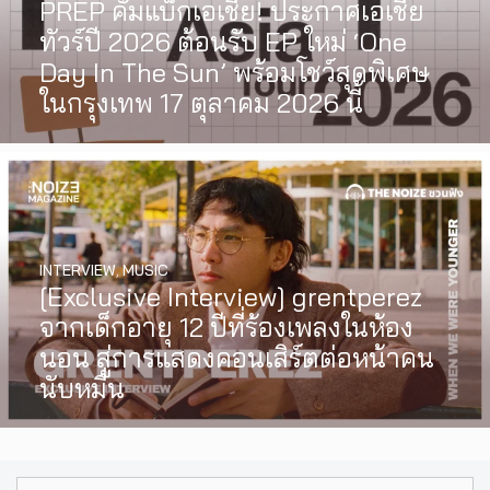
PREP คัมแบ็กเอเชีย! ประกาศเอเชีย
ทัวร์ปี 2026 ต้อนรับ EP ใหม่ ‘One
Day In The Sun’ พร้อมโชว์สุดพิเศษ
ในกรุงเทพ 17 ตุลาคม 2026 นี้
INTERVIEW
,
MUSIC
[Exclusive Interview] grentperez
จากเด็กอายุ 12 ปีที่ร้องเพลงในห้อง
นอน สู่การแสดงคอนเสิร์ตต่อหน้าคน
นับหมื่น