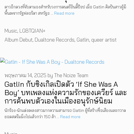
ดาวอีกดวงที่จับตามองสำหรับวงการดนตรีอินดี้ป็อป เมื่อ Gatlin ศิลปินสาวผู้มี
พื้นเพจากรัฐฟลอริดา สหรัฐอ …
Read more
Categories
Music
,
LGBTQIAN+
Tags
Album Debut
,
Dualtone Records
,
Gatlin
,
queer artist
พฤษภาคม 14, 2025
by
The Noize Team
Gatlin กับซิงเกิลเปิดตัว ‘If She Was A
Boy’ บทเพลงแห่งความรักของเควียร์ และ
การค้นพบตัวเองในเมืองอนุรักษ์นิยม
นักร้อง-นักแต่งเพลงสาวมากความสามารถ Gatlin ผู้ที่สร้างชื่อเสียงและกวาด
ยอดสตรีมมิ่งไปแล้วกว่า 150 ล้า …
Read more
Categories