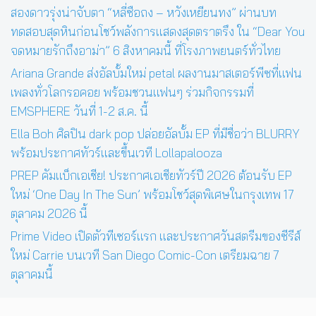
สองดาวรุ่งน่าจับตา “หลี่ซือถง – หวังเหยียนทง” ผ่านบท
ทดสอบสุดหินก่อนโชว์พลังการแสดงสุดตราตรึง ใน “Dear You
จดหมายรักถึงอาม่า” 6 สิงหาคมนี้ ที่โรงภาพยนตร์ทั่วไทย
Ariana Grande ส่งอัลบั้มใหม่ petal ผลงานมาสเตอร์พีซที่แฟน
เพลงทั่วโลกรอคอย พร้อมชวนแฟนๆ ร่วมกิจกรรมที่
EMSPHERE วันที่ 1-2 ส.ค. นี้
Ella Boh ศิลปิน dark pop ปล่อยอัลบั้ม EP ที่มีชื่อว่า BLURRY
พร้อมประกาศทัวร์และขึ้นเวที Lollapalooza
PREP คัมแบ็กเอเชีย! ประกาศเอเชียทัวร์ปี 2026 ต้อนรับ EP
ใหม่ ‘One Day In The Sun’ พร้อมโชว์สุดพิเศษในกรุงเทพ 17
ตุลาคม 2026 นี้
Prime Video เปิดตัวทีเซอร์แรก และประกาศวันสตรีมของซีรีส์
ใหม่ Carrie บนเวที San Diego Comic-Con เตรียมฉาย 7
ตุลาคมนี้