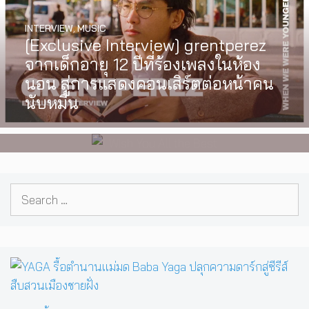
INTERVIEW
,
MUSIC
WATCH
,
LGBTQIAN+
[Exclusive Interview] grentperez
I Wish You All the Best เรื่องราวของ
จากเด็กอายุ 12 ปีที่ร้องเพลงในห้อง
วัยรุ่นนอนไบนารี่ กับครอบครัวที่เขา
นอน สู่การแสดงคอนเสิร์ตต่อหน้าคน
เลือกได้เอง ผลงานการกำกับ
นับหมื่น
ภาพยนตร์เรื่องแรกของ Tommy
Dorfman
Search
for: