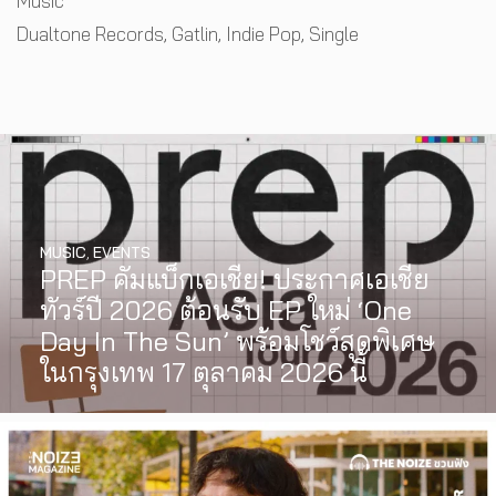
Music
Tags
Dualtone Records
,
Gatlin
,
Indie Pop
,
Single
MUSIC
,
EVENTS
PREP คัมแบ็กเอเชีย! ประกาศเอเชีย
ทัวร์ปี 2026 ต้อนรับ EP ใหม่ ‘One
Day In The Sun’ พร้อมโชว์สุดพิเศษ
ในกรุงเทพ 17 ตุลาคม 2026 นี้