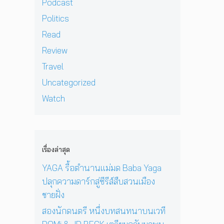
า
Podcast
ลั
r
า
อ
ม
บ
e
ง
น
Politics
ห
ม
z
ยิ่
รั
วั
Read
า
จ
ง
บ
ง
พ
า
ใ
E
Review
สุ
บ
ก
ห
P
ด
Travel
แ
เ
ญ่
ใ
ท้
ฟ
ด็
ข
ห
Uncategorized
า
น
ก
อ
ม่
ย
Watch
เ
อ
ง
‘
ก่
พ
า
N
O
อ
ล
ยุ
i
n
น
ง
1
c
e
ด
ใ
2
o
D
ว
เรื่องล่าสุด
น
ปี
l
a
ง
ก
ที่
a
y
YAGA รื้อตำนานแม่มด Baba Yaga
อ
รุ
ร้
s
I
า
ปลุกความดาร์กสู่ซีรีส์สืบสวนเมือง
ง
อ
W
n
ทิ
เ
ง
ชายฝั่ง
i
T
ต
ท
เ
n
h
ย์
สองนักดนตรี หนึ่งบทสนทนาบนเวที
พ
พ
d
e
จ