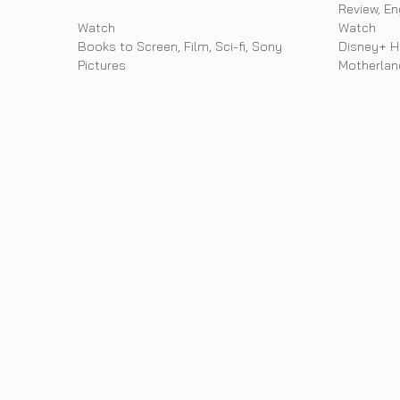
Categorie
Review
,
En
Categories
Watch
Watch
Tags
Tags
Books to Screen
,
Film
,
Sci-fi
,
Sony
Disney+ H
Pictures
Motherlan