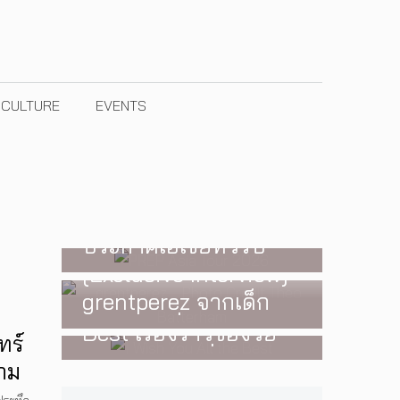
& CULTURE
EVENTS
MUSIC
,
EVENTS
PREP คัมแบ็กเอเชีย!
ประกาศเอเชียทัวร์ปี
INTERVIEW
,
MUSIC
2026 ต้อนรับ EP ใหม่
[Exclusive Interview]
WATCH
,
LGBTQIAN+
‘One Day In The Sun’
grentperez จากเด็ก
I Wish You All the
พร้อมโชว์สุดพิเศษใน
อายุ 12 ปีที่ร้องเพลงใน
Best เรื่องราวของวัย
ทร์
กรุงเทพ 17 ตุลาคม
ห้องนอน สู่การแสดง
รุ่นนอนไบนารี่ กับ
าม
2026 นี้
คอนเสิร์ตต่อหน้าคนนับ
ครอบครัวที่เขาเลือกได้