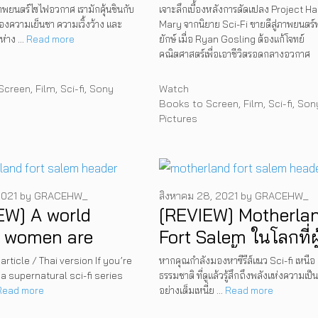
หญ่บนจอ IMAX
Mary การเดิมพันครั้ง
ยนตร์ไซไฟอวกาศ เรามักคุ้นชินกับ
เจาะลึกเบื้องหลังการดัดแปลง Project Ha
งความเย็นชา ความเวิ้งว้าง และ
Mary จากนิยาย Sci-Fi ขายดีสู่ภาพยนตร์
ฉาย 19 มีนาคมนี้
ใหม่ของ Ryan Gosli
ดูห่าง …
Read more
ยักษ์ เมื่อ Ryan Gosling ต้องแก้โจทย์
ภาพยนตร์
ที่จะเปลี่ยนนิยาม “ฮีโร
คณิตศาสตร์เพื่อเอาชีวิตรอดกลางอวกาศ
ไปตลอดกาล
s
Categories
Screen
,
Film
,
Sci-fi
,
Sony
Watch
Tags
Books to Screen
,
Film
,
Sci-fi
,
Son
Pictures
2021
by
GRACEHW_
สิงหาคม 28, 2021
by
GRACEHW_
EW] A world
[REVIEW] Motherlan
 women are
Fort Salem ในโลกที่ผู
ng in Motherland:
หญิงก้าวขึ้นเป็นผู้นำ
article / Thai version If you’re
หากคุณกำลังมองหาซีรีส์แนว Sci-fi เหนือ
 a supernatural sci-fi series
ธรรมชาติ ที่ดูแล้วรู้สึกถึงพลังแห่งความเป
Salem
Read more
อย่างเต็มเหนี่ย …
Read more