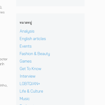
r
ย
ส
น
s
บ
P
!
ต
Q
,
เ
i
ส
r
ป
ร์
ies
ว
v
ว
i
ร
แ
ที
e
น
v
ะ
ล
หมวดหมู่
D
I
เ
a
ก
ะ
O
n
มื
t
า
Analysis
มิ
M
t
อ
e
ศ
ต
i
e
English articles
ง
H
เ
ร
&
r
ช
e
อ
แ
Events
J
v
า
l
เ
ท้
D
i
Fashion & Beauty
ย
l
ชี
ต่
B
e
ฝั่
ก
Doctor
ย
า
Games
E
w
ง
า
ะว่า
ทั
ง
C
]
Get To Know
ร
ว
ด
K
g
ก
ร์
า
Interview
เ
r
ลั
ปี
ว
ต
e
LGBTQIAN+
บ
2
คื
 Who
,
รี
n
ม
0
อ
Life & Culture
ย
t
า
2
ค
ม
p
อ
Music
6
ว
ก
e
ย่
ต้