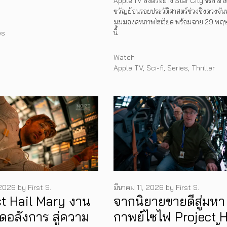
Apple TV ส่งตัวอย่าง Star City ซีรีส์ไซไ
ขวัญย้อนรอยประวัติศาสตร์ช่วงชิงดวงจันท
โซเวียต
มุมมองสหภาพโซเวียต พร้อมฉาย 29 พฤ
นี้
es
Categories
Watch
Tags
Apple TV
,
Sci-fi
,
Series
,
Thriller
 2026
by
First S.
มีนาคม 11, 2026
by
First S.
ct Hail Mary งาน
จากนิยายขายดีสู่มหา
ุดอลังการ สู่ความ
กาพย์ไซไฟ Project H