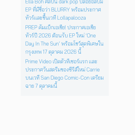
ง
Ella Boh ศิลปิน dark pop ปล่อยอัลบั้ม
สิ
เ
EP ที่มีชื่อว่า BLURRY พร้อมประกาศ
ร์
ท
ต
ทัวร์และขึ้นเวที Lollapalooza
พ
ต่
1
PREP คัมแบ็กเอเชีย! ประกาศเอเชีย
อ
7
ทัวร์ปี 2026 ต้อนรับ EP ใหม่ ‘One
ห
ตุ
น้
Day In The Sun’ พร้อมโชว์สุดพิเศษใน
ล
า
า
กรุงเทพ 17 ตุลาคม 2026 นี้
ค
ค
Prime Video เปิดตัวทีเซอร์แรก และ
น
ม
นั
ประกาศวันสตรีมของซีรีส์ใหม่ Carrie
2
บ
0
บนเวที San Diego Comic-Con เตรียม
ห
2
ฉาย 7 ตุลาคมนี้
มื่
6
น
นี้