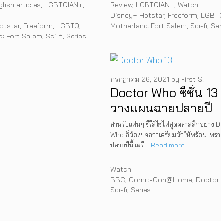
s
Categories
glish articles
,
LGBTQIAN+
,
Review
,
LGBTQIAN+
,
Watch
Tags
Disney+ Hotstar
,
Freeform
,
LGBT
otstar
,
Freeform
,
LGBTQ
,
Motherland: Fort Salem
,
Sci-fi
,
Ser
d: Fort Salem
,
Sci-fi
,
Series
กรกฎาคม 26, 2021
by
First S.
Doctor Who ซีซั่น 13
วางแผนฉายปลายปี
2021
สำหรับแฟนๆ ซีรีส์ไซไฟสุดคลาสสิกอย่าง 
Who ก็ต้องบอกว่าเตรียมตัวให้พร้อม เพรา
ปลายปีนี้ เตรี …
Read more
Categories
Watch
Tags
BBC
,
Comic-Con@Home
,
Doctor
Sci-fi
,
Series