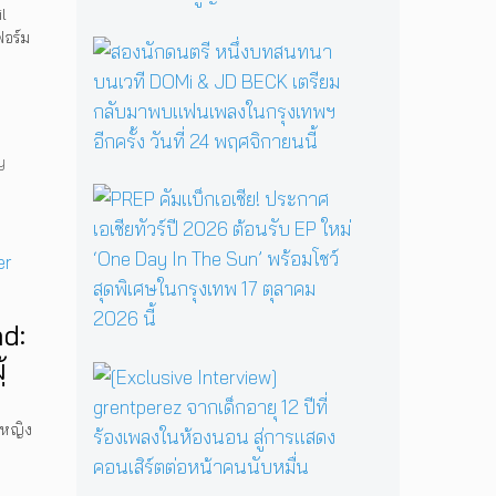
b
ง
c
il
a
ข
t
ฟอร์ม
ng
ส
Y
วั
H
อ
่”
a
ญ
a
ง
g
ร
i
นั
a
ะ
l
ก
ป
ดั
M
y
ด
ลุ
บ
a
น
ก
ม
P
r
ต
ค
า
R
y
รี
ว
ส
E
เ
ห
า
เ
P
มื่
นึ่
ม
ต
คั
อ
ง
ด
อ
ม
ค
บ
d:
า
ร์
แ
รู
ท
ร์
พี
บ็
้
วิ
ส
[
ก
ซ
ก
ท
น
E
สู่
ใ
เ
ย
ท
x
ซี
น
อ
็นหญิง
า
น
c
รี
H
เ
ศ
า
l
ส์
e
ชี
า
บ
u
สื