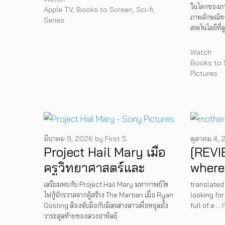
ยิ่งใ
ในโลกของภาพ
Tags
Apple TV
,
Books to Screen
,
Sci-fi
,
ภาพลักษณ์ขอ
เตรียม
Series
เทคโนโลยีที่
ในโรง
Categorie
Watch
Tags
Books to 
Pictures
มีนาคม 9, 2026
by
First S.
ตุลาคม 4, 
Project Hail Mary เมื่อ
[REVI
ครูวิทยาศาสตร์และ
where
มิตรแท้ต่างดาว คือความ
leadi
เตรียมพบกับ Project Hail Mary มหากาพย์ไซ
translated 
ไฟกู้จักรวาลจากผู้สร้าง The Martian เมื่อ Ryan
looking for
หวังสุดท้ายก่อนดวง
Fort 
Gosling ต้องจับมือกับมิตรต่างดาวเพื่อหยุดยั้ง
full of e …
อาทิตย์จะดับสูญ
วาระสุดท้ายของดวงอาทิตย์