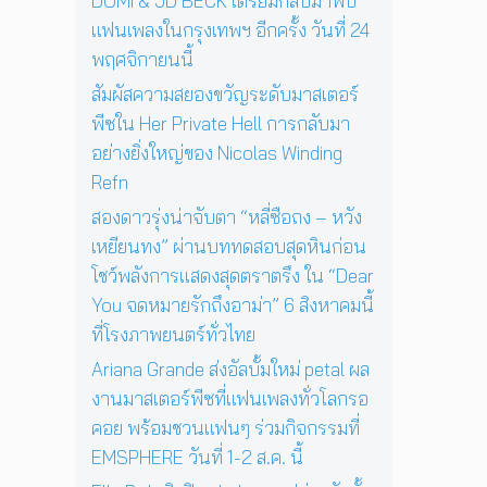
DOMi & JD BECK เตรียมกลับมาพบ
ฯ
ล
i
S
ะ
อี
ง
แฟนเพลงในกรุงเทพฯ อีกครั้ง วันที่ 24
n
u
ดั
ก
ใ
g
n
พฤศจิกายนนี้
บ
ค
น
R
’
สู
รั้
ห้
สัมผัสความสยองขวัญระดับมาสเตอร์
e
พ
ญ
ง
อ
f
ร้
พีซใน Her Private Hell การกลับมา
วั
ง
n
อ
อย่างยิ่งใหญ่ของ Nicolas Winding
น
น
ม
Refn
ที่
อ
โ
2
น
ช
สองดาวรุ่งน่าจับตา “หลี่ซือถง – หวัง
4
สู่
ว์
เหยียนทง” ผ่านบททดสอบสุดหินก่อน
พ
ก
สุ
ฤ
า
โชว์พลังการแสดงสุดตราตรึง ใน “Dear
ด
ศ
ร
You จดหมายรักถึงอาม่า” 6 สิงหาคมนี้
พิ
จิ
แ
เ
ที่โรงภาพยนตร์ทั่วไทย
ก
ส
ศ
า
ด
Ariana Grande ส่งอัลบั้มใหม่ petal ผล
ษ
ย
ง
ใ
งานมาสเตอร์พีซที่แฟนเพลงทั่วโลกรอ
น
ค
น
คอย พร้อมชวนแฟนๆ ร่วมกิจกรรมที่
นี้
อ
ก
EMSPHERE วันที่ 1-2 ส.ค. นี้
น
รุ
เ