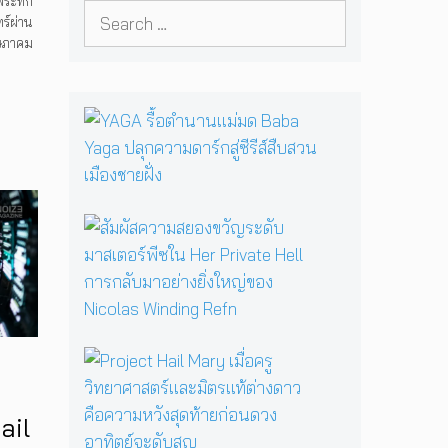
ฟระทึก
หมื่น
Search
เอง ผลงานการกำกับ
ร์ผ่าน
for:
ภาพยนตร์เรื่องแรกของ
ษภาคม
Tommy Dorfman
Y
A
G
A
รื้
อ
สั
ตำ
ม
น
ผั
า
ส
น
ค
แ
ว
ม่
า
P
ม
ม
r
ด
ส
o
B
ย
j
ail
a
อ
e