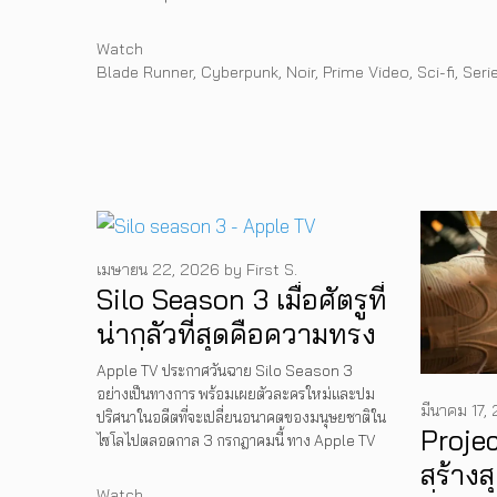
Categories
Watch
Tags
Blade Runner
,
Cyberpunk
,
Noir
,
Prime Video
,
Sci-fi
,
Seri
เมษายน 22, 2026
by
First S.
Silo Season 3 เมื่อศัตรูที่
น่ากลัวที่สุดคือความทรง
จำที่หายไป ซีรีส์เตรียม
Apple TV ประกาศวันฉาย Silo Season 3
อย่างเป็นทางการ พร้อมเผยตัวละครใหม่และปม
ฉาย 3 กรกฎาคมนี้ ทาง
มีนาคม 17,
ปริศนาในอดีตที่จะเปลี่ยนอนาคตของมนุษยชาติใน
Apple TV
Proje
ไซโลไปตลอดกาล 3 กรกฎาคมนี้ ทาง Apple TV
สร้างส
Categories
Watch