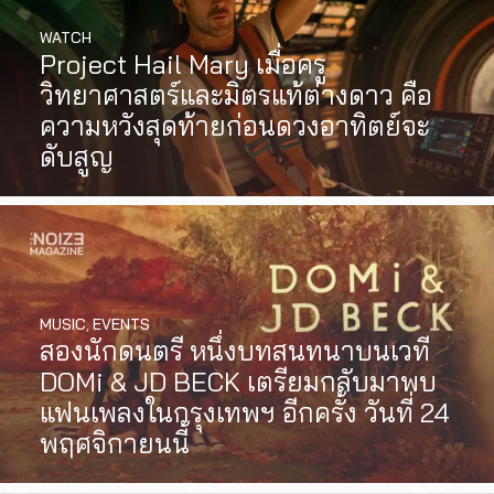
WATCH
Project Hail Mary เมื่อครู
วิทยาศาสตร์และมิตรแท้ต่างดาว คือ
ความหวังสุดท้ายก่อนดวงอาทิตย์จะ
ดับสูญ
MUSIC
,
EVENTS
สองนักดนตรี หนึ่งบทสนทนาบนเวที
DOMi & JD BECK เตรียมกลับมาพบ
แฟนเพลงในกรุงเทพฯ อีกครั้ง วันที่ 24
พฤศจิกายนนี้