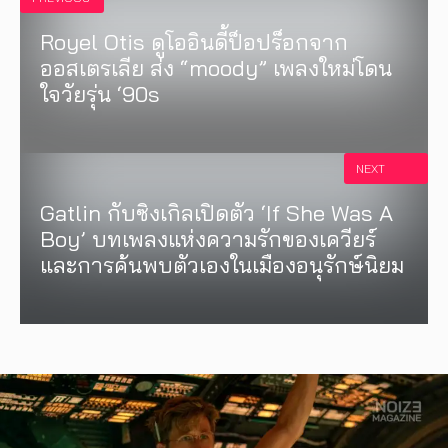
Royel Otis ดูโออินดี้ป็อปร็อกจาก
ออสเตรเลีย ส่ง “moody” เพลงใหม่โดน
ใจวัยรุ่น ‘90s
NEXT
Gatlin กับซิงเกิลเปิดตัว ‘If She Was A
Boy’ บทเพลงแห่งความรักของเควียร์
และการค้นพบตัวเองในเมืองอนุรักษ์นิยม