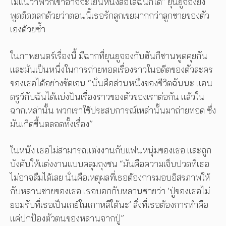
ไม่แน่ว่าพวกเขาอาจจะโยนหนังสือใส่ฉันก็ได้” ยุนยูจองยัง
พูดติดตลกด้วยว่าตอนนี้เธอรักลูกเขยมากกว่าลูกชายของตัว
เองด้วยซ้ำ
ในภาพยนตร์เรื่องนี้ มีฉากที่ยุนยูจองกับฮันกีชานพูดคุยกัน
และมันเป็นหนึ่งในการถ่ายทอดเรื่องราวในอดีตของตัวละคร
ของเธอได้อย่างชัดเจน “นั่นคือส่วนหนึ่งของชีวิตฉันนะ แอน
ดรูว์กับฉันได้แบ่งปันเรื่องราวของตัวของเราต่อกัน แล้วใน
ฉากเหล่านั้น พวกเราใช้ประสบการณ์เหล่านั้นมาถ่ายทอด ซึ่ง
มันเกิดขึ้นตลอดทั้งเรื่อง”
ในหนัง เธอไม่สามารถแต่งงานกับแฟนหนุ่มของเธอ และถูก
บังคับให้แต่งงานแบบคลุมถุงชน “มันคือความเจ็บปวดที่เธอ
ไม่อาจลืมได้เลย นั่นคือเหตุผลที่เธอต้องการมอบอิสรภาพให้
กับหลานชายของเธอ เธอบอกกับหลานชายว่า ‘ปู่ของเธอไม่
ยอมรับที่เธอเป็นเกย์ในเกาหลีใต้นะ’ สิ่งที่เธอต้องการทำคือ
แค่ปกป้องตัวตนของหลานจากปู่”