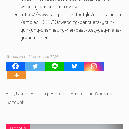
wedding-banquet-interview
https://www.scmp.com/lifestyle/entertainment
/article/3306710/wedding-banquets-youn-
yuh-jung-channelling-her-past-play-gay-mans-
grandmother
🔄 อัปเดตเมื่อ: 21 พฤษภาคม 2025
Tags
Film
,
Queer Film
,
TagsBleecker Street
,
The Wedding
Banquet
PREVIOUS