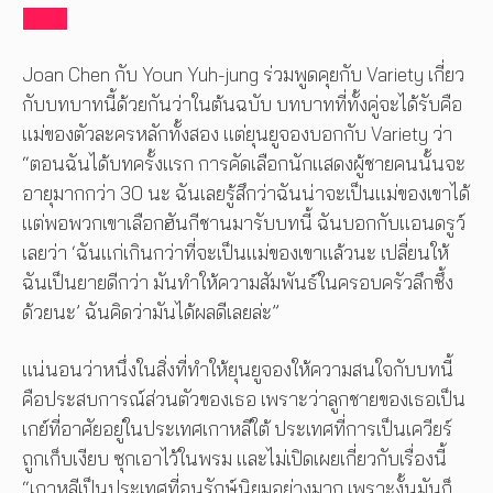
Joan Chen กับ Youn Yuh-jung ร่วมพูดคุยกับ Variety เกี่ยว
กับบทบาทนี้ด้วยกันว่าในต้นฉบับ บทบาทที่ทั้งคู่จะได้รับคือ
แม่ของตัวละครหลักทั้งสอง แต่ยุนยูจองบอกกับ Variety ว่า
“ตอนฉันได้บทครั้งแรก การคัดเลือกนักแสดงผู้ชายคนนั้นจะ
อายุมากกว่า 30 นะ ฉันเลยรู้สึกว่าฉันน่าจะเป็นแม่ของเขาได้
แต่พอพวกเขาเลือกฮันกีชานมารับบทนี้ ฉันบอกกับแอนดรูว์
เลยว่า ‘ฉันแก่เกินกว่าที่จะเป็นแม่ของเขาแล้วนะ เปลี่ยนให้
ฉันเป็นยายดีกว่า มันทำให้ความสัมพันธ์ในครอบครัวลึกซึ้ง
ด้วยนะ’ ฉันคิดว่ามันได้ผลดีเลยล่ะ”
แน่นอนว่าหนึ่งในสิ่งที่ทำให้ยุนยูจองให้ความสนใจกับบทนี้
คือประสบการณ์ส่วนตัวของเธอ เพราะว่าลูกชายของเธอเป็น
เกย์ที่อาศัยอยู่ในประเทศเกาหลีใต้ ประเทศที่การเป็นเควียร์
ถูกเก็บเงียบ ซุกเอาไว้ในพรม และไม่เปิดเผยเกี่ยวกับเรื่องนี้
“เกาหลีเป็นประเทศที่อนุรักษ์นิยมอย่างมาก เพราะงั้นมันก็