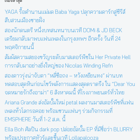
เรื่องล่าสุด
YAGA รื้อตำนานแม่มด Baba Yaga ปลุกความดาร์กสู่ซีรีส์
สืบสวนเมืองชายฝั่ง
สองนักดนตรี หนึ่งบทสนทนาบนเวที DOMi & JD BECK
เตรียมกลับมาพบแฟนเพลงในกรุงเทพฯ อีกครั้ง วันที่ 24
พฤศจิกายนนี้
สัมผัสความสยองขวัญระดับมาสเตอร์พีซใน Her Private Hell
การกลับมาอย่างยิ่งใหญ่ของ Nicolas Winding Refn
สองดาวรุ่งน่าจับตา “หลี่ซือถง – หวังเหยียนทง” ผ่านบท
ทดสอบสุดหินก่อนโชว์พลังการแสดงสุดตราตรึง ใน “Dear You
จดหมายรักถึงอาม่า” 6 สิงหาคมนี้ ที่โรงภาพยนตร์ทั่วไทย
Ariana Grande ส่งอัลบั้มใหม่ petal ผลงานมาสเตอร์พีซที่แฟน
เพลงทั่วโลกรอคอย พร้อมชวนแฟนๆ ร่วมกิจกรรมที่
EMSPHERE วันที่ 1-2 ส.ค. นี้
Ella Boh ศิลปิน dark pop ปล่อยอัลบั้ม EP ที่มีชื่อว่า BLURRY
พร้อมประกาศทัวร์และขึ้นเวที Lollapalooza