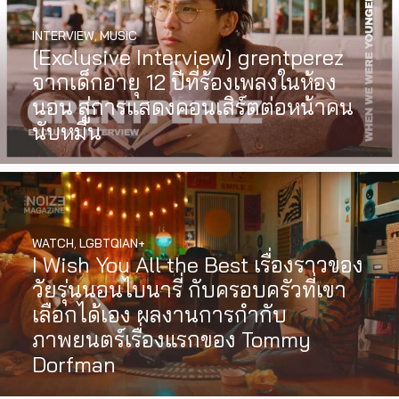
INTERVIEW
,
MUSIC
[Exclusive Interview] grentperez
จากเด็กอายุ 12 ปีที่ร้องเพลงในห้อง
นอน สู่การแสดงคอนเสิร์ตต่อหน้าคน
นับหมื่น
WATCH
,
LGBTQIAN+
I Wish You All the Best เรื่องราวของ
วัยรุ่นนอนไบนารี่ กับครอบครัวที่เขา
เลือกได้เอง ผลงานการกำกับ
ภาพยนตร์เรื่องแรกของ Tommy
Dorfman