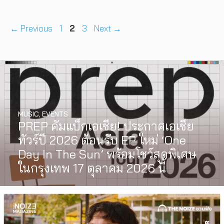
Page
Page
Page
←
Previous
1
2
3
Next
→
MUSIC
,
EVENTS
PREP คัมแบ็กเอเชีย! ประกาศเอเชีย
ทัวร์ปี 2026 ต้อนรับ EP ใหม่ ‘One
Day In The Sun’ พร้อมโชว์สุดพิเศษ
ในกรุงเทพ 17 ตุลาคม 2026 นี้